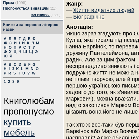
Проза
(1098)
Жанр:
Пропонується видавцям
(21)
—
Життя видатних людей
Всі книжки
(1660)
—
Біографічне
Книжки за першою літерою
Анотація:
назви
Якщо зараз згадують про 
А
Б
В
Г
Д
Е
Є
Куліш, яка писала під псев
Ж
З
И
І
Й
К
Л
М
Ганна Барвінок, то переваж
Н
О
П
Р
С
Т
У
Ф
Х
Ц
Ч
Ш
Щ
Э
дружину Пантелеймона, ав
Ю
Я
ради». Але за цим фактом
A
B
C
D
E
F
G
несправедливо зникають і осо
H
I
J
K
L
M
N
O
подружнє життя не можна 
P
R
S
T
U
V
W
не тільки творчою, але й п
1
2
3
9
першою українською письме
задовго до того, як з’явил
Книголюбам
Маркович), можна вважати, 
надто захопився Марком Во
пропонуємо
цікавить вона його не лише
купить
Так хто ж все-таки був пе
мебель
Барвінок або Марко Вовчок?
насправді? Адже обидві бул