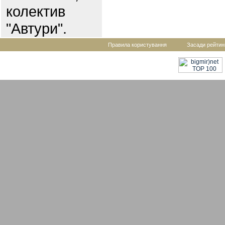
колектив
"Автури".
Правила користування
Засади рейтин