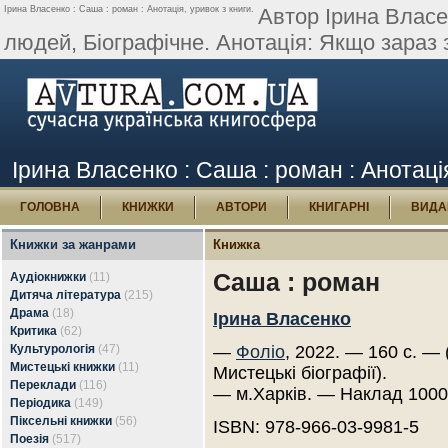
Ірина Власенко : Саша : роман : Анотація, уривок з книги.
Автор Ірина Власе
людей, Біографічне. Анотація: Якщо зараз 
Ірина Власенко : Саша : роман : Анотація
ГОЛОВНА
КНИЖКИ
АВТОРИ
КНИГАРНІ
ВИДА
Книжки за жанрами
Книжка
Саша : роман
Аудіокнижки
(11)
Дитяча література
(215)
Драма
(18)
Ірина Власенко
Критика
(62)
Культурологія
(47)
—
Фоліо
, 2022. — 160 с. — 
Мистецькі книжки
(11)
Мистецькі біографії).
Переклади
(116)
— м.Харків. — Наклад 1000
Періодика
(149)
Піксельні книжки
(56)
ISBN: 978-966-03-9981-5
Поезія
(517)