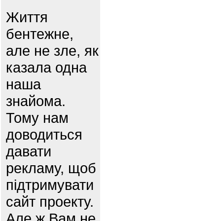
Життя
бентежне,
але не зле, як
казала одна
наша
знайома.
Тому нам
доводиться
давати
рекламу, щоб
підтримувати
сайт проекту.
Але ж Вам не