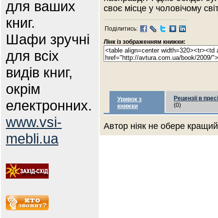
для ваших
своє місце у чоловічому світ
книг.
Поділитись:
Шафи зручні
Лінк із зображенням книжки:
для всіх
видів книг,
окрім
Рецензії в прес
Уривок з
електронних.
(0)
книжки
www.vsi-
Автор ніяк не обере кращий 
mebli.ua