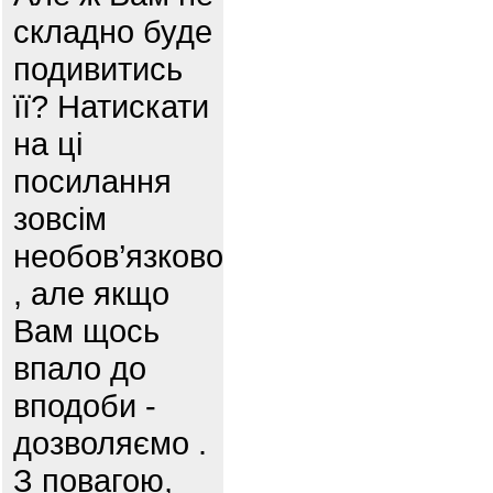
складно буде
подивитись
її? Натискати
на ці
посилання
зовсім
необов’язково
, але якщо
Вам щось
впало до
вподоби -
дозволяємо .
З повагою,