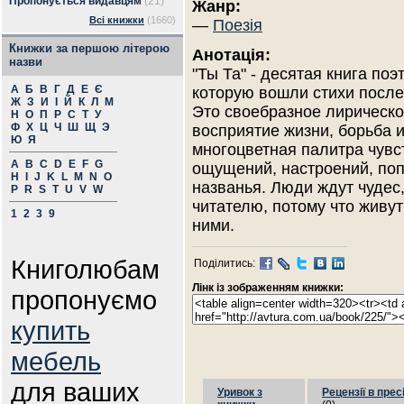
Пропонується видавцям
(21)
Жанр:
Всі книжки
(1660)
—
Поезія
Книжки за першою літерою
Анотація:
назви
"Ты Та" - десятая книга поэт
А
Б
В
Г
Д
Е
Є
которую вошли стихи после
Ж
З
И
І
Й
К
Л
М
Это своебразное лирическ
Н
О
П
Р
С
Т
У
Ф
Х
Ц
Ч
Ш
Щ
Э
восприятие жизни, борьба и
Ю
Я
многоцветная палитра чувс
A
B
C
D
E
F
G
ощущений, настроений, поп
H
I
J
K
L
M
N
O
названья. Люди ждут чудес,
P
R
S
T
U
V
W
читателю, потому что живут
1
2
3
9
ними.
Книголюбам
Поділитись:
Лінк із зображенням книжки:
пропонуємо
купить
мебель
для ваших
Уривок з
Рецензії в прес