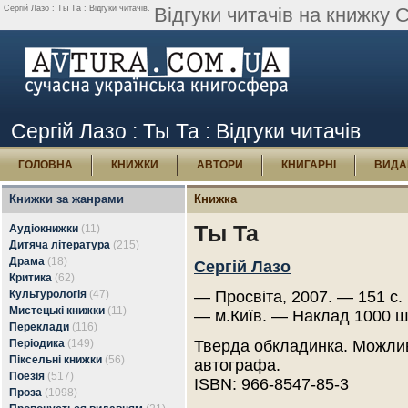
Сергій Лазо : Ты Та : Відгуки читачів.
Відгуки читачів на книжку С
Сергій Лазо : Ты Та : Відгуки читачів
ГОЛОВНА
КНИЖКИ
АВТОРИ
КНИГАРНІ
ВИДА
Книжки за жанрами
Книжка
Ты Та
Аудіокнижки
(11)
Дитяча література
(215)
Драма
(18)
Сергій Лазо
Критика
(62)
Культурологія
(47)
— Просвіта, 2007. — 151 с.
Мистецькі книжки
(11)
— м.Київ. — Наклад 1000 ш
Переклади
(116)
Періодика
(149)
Тверда обкладинка. Можлив
Піксельні книжки
(56)
автографа.
Поезія
(517)
ISBN: 966-8547-85-3
Проза
(1098)