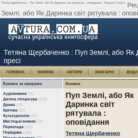
Тетяна Щербаченко : Пуп Землі, або Як Даринка світ рятувала : оповідання : Рецензії в пресі.
Рец
Землі, або Як Даринка світ рятувала : опові
Тетяна Щербаченко : Пуп Землі, або Як Д
пресі
ГОЛОВНА
КНИЖКИ
АВТОРИ
КНИГАРНІ
ВИДА
Книжки за жанрами
Книжка
Пуп Землі, або Як
Аудіокнижки
(11)
Дитяча література
(215)
Даринка світ
Драма
(18)
Критика
(62)
рятувала :
Культурологія
(47)
оповідання
Мистецькі книжки
(11)
Переклади
(116)
Періодика
(149)
Тетяна Щербаченко