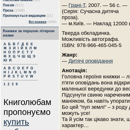
Піксельні книжки
(56)
—
Грані-Т
, 2007. — 56 с. —
Поезія
(517)
Проза
(1098)
(Серія: Сучасна дитяча
Пропонується видавцям
(21)
проза).
Всі книжки
(1660)
— м.Київ. — Наклад 12000 
Книжки за першою літерою
Тверда обкладинка.
назви
Можливість автографа.
А
Б
В
Г
Д
Е
Є
ISBN: 978-966-465-045-5
Ж
З
И
І
Й
К
Л
М
Н
О
П
Р
С
Т
У
Жанр:
Ф
Х
Ц
Ч
Ш
Щ
Э
—
Дитячі оповідання
Ю
Я
A
B
C
D
E
F
G
Анотація:
H
I
J
K
L
M
N
O
Головна героїня книжки -- 
P
R
S
T
U
V
W
п'яти оповідань вона відкри
1
2
3
9
маленької вередунки до вес
Підсунути свиню нареченим,
Книголюбам
маніяком, ба навіть упорати
Бо цей "пуп землі" – з роду 
пропонуємо
можуть усе!
Та й усім так цікаво знати, 
купить
характер…