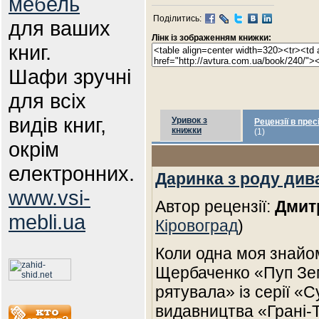
мебель
Поділитись:
для ваших
Лінк із зображенням книжки:
книг.
Шафи зручні
для всіх
видів книг,
Уривок з
Рецензії в прес
книжки
(1)
окрім
електронних.
Даринка з роду див
www.vsi-
Автор рецензії:
Дмит
mebli.ua
Кіровоград
)
Коли одна моя знайо
Щербаченко «Пуп Зем
рятувала» із серії «
видавництва «Грані-Т