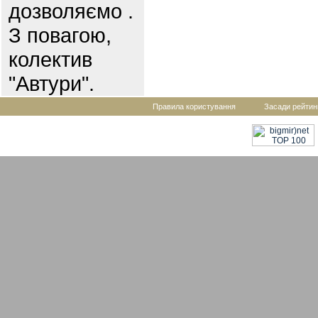
дозволяємо .
З повагою,
колектив
"Автури".
Правила користування
Засади рейтин