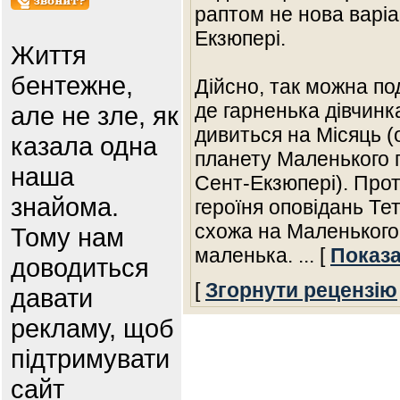
раптом не нова варі
Екзюпері.
Життя
бентежне,
Дійсно, так можна по
де гарненька дівчинк
але не зле, як
дивиться на Місяць (
казала одна
планету Маленького п
наша
Сент-Екзюпері). Проте
знайома.
героїня оповідань Те
схожа на Маленького
Тому нам
маленька.
... [
Показа
доводиться
[
Згорнути рецензію
давати
рекламу, щоб
підтримувати
сайт