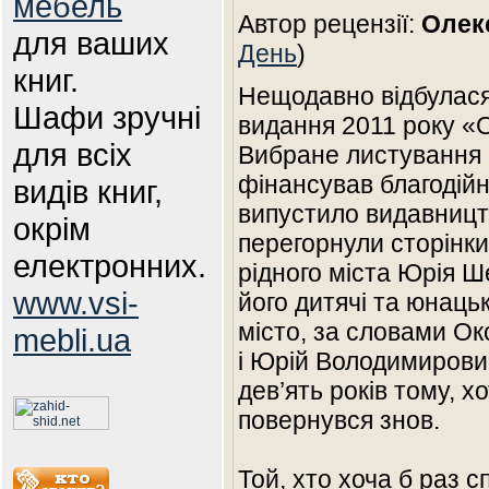
мебель
Автор рецензії:
Олек
для ваших
День
)
книг.
Нещодавно відбулася 
Шафи зручні
видання 2011 року «
для всіх
Вибране листування 
фінансував благодій
видів книг,
випустило видавниц
окрім
перегорнули сторінки
електронних.
рідного міста Юрія 
www.vsi-
його дитячі та юнацьк
місто, за словами Ок
mebli.ua
і Юрій Володимирови
дев’ять років тому, х
повернувся знов.
Той, хто хоча б раз 