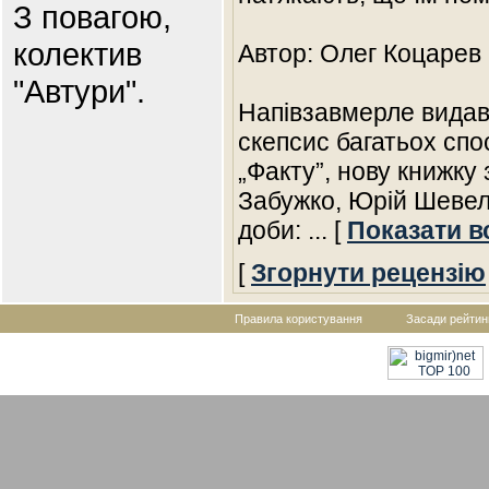
З повагою,
колектив
Автор: Олег Коцарев
"Автури".
Напівзавмерле видав
скепсис багатьох спо
„Факту”, нову книжку
Забужко, Юрій Шевел
доби:
... [
Показати в
[
Згорнути рецензію
Правила користування
Засади рейтин