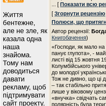
... [
Показати всю ре
[
Згорнути рецензію
Життя
бентежне,
Полюси, що притяг
але не зле, як
Автор рецензії:
Богд
Книгобачення
)
казала одна
наша
«Господи, як мало на
панує глупота», - ма
знайома.
листі від 15 жовтня 
Тому нам
Колумбійського унів
доводиться
до молодої українськ
давати
Тож не дивно, що ці 
– так стабільно прит
рекламу, щоб
лише у віковому ценз
підтримувати
«внучка» свідчать са
сайт проекту.
полярність була тери