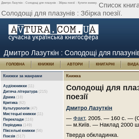
Дмитро Лазуткін : Солодощі для плазунів : Збірка поезії : Купити книжку.
Список книг
Солодощі для плазунів : Збірка поезії.
Дмитро Лазуткін : Солодощі для плазунів 
ГОЛОВНА
КНИЖКИ
АВТОРИ
КНИГАРНІ
ВИДА
Книжки за жанрами
Книжка
Солодощі для плаз
Аудіокнижки
(11)
Дитяча література
(215)
поезії
Драма
(18)
Критика
(62)
Дмитро Лазуткін
Культурологія
(47)
Мистецькі книжки
(11)
—
Факт
, 2005. — 160 с. — (
Переклади
(116)
— м.Київ. — Наклад 2000 ш
Періодика
(149)
Піксельні книжки
(56)
Тверда обкладинка.
Поезія
(517)