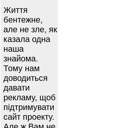
Життя
бентежне,
але не зле, як
казала одна
наша
знайома.
Тому нам
доводиться
давати
рекламу, щоб
підтримувати
сайт проекту.
Але ж Вам не