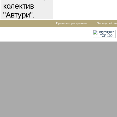
колектив
"Автури".
Правила користування
Засади рейтин