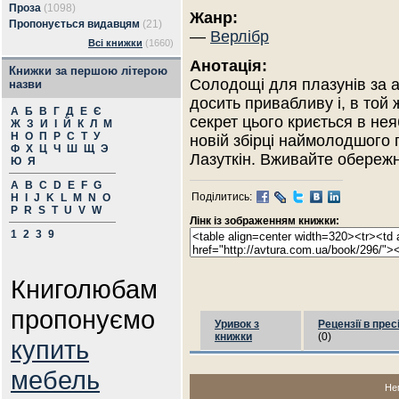
Проза
(1098)
Жанр:
Пропонується видавцям
(21)
—
Верлібр
Всі книжки
(1660)
Анотація:
Книжки за першою літерою
Солодощі для плазунів за 
назви
досить привабливу і, в той
А
Б
В
Г
Д
Е
Є
секрет цього криється в нея
Ж
З
И
І
Й
К
Л
М
Н
О
П
Р
С
Т
У
новій збірці наймолодшого
Ф
Х
Ц
Ч
Ш
Щ
Э
Лазуткін. Вживайте обережн
Ю
Я
A
B
C
D
E
F
G
Поділитись:
H
I
J
K
L
M
N
O
P
R
S
T
U
V
W
Лінк із зображенням книжки:
1
2
3
9
Книголюбам
пропонуємо
Уривок з
Рецензії в прес
книжки
(0)
купить
мебель
Не