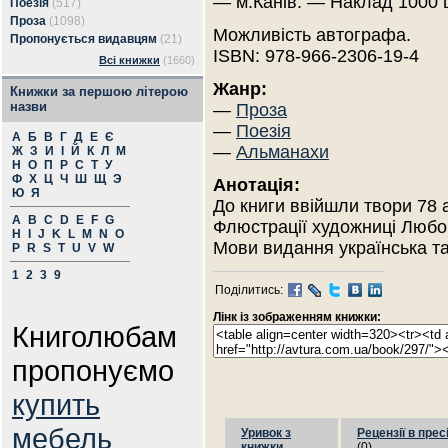
— м.Канів. — Наклад 1000 
Поезія
(517)
Проза
(1098)
Можливість автографа.
Пропонується видавцям
(21)
ISBN: 978-966-2306-19-4
Всі книжки
(1660)
Жанр:
Книжки за першою літерою
назви
—
Проза
—
Поезія
А
Б
В
Г
Д
Е
Є
—
Альманахи
Ж
З
И
І
Й
К
Л
М
Н
О
П
Р
С
Т
У
Ф
Х
Ц
Ч
Ш
Щ
Э
Анотація:
Ю
Я
До книги ввійшли твори 78 ав
A
B
C
D
E
F
G
Флюстрації художниці Любо
H
I
J
K
L
M
N
O
Мови видання українська та
P
R
S
T
U
V
W
1
2
3
9
Поділитись:
Лінк із зображенням книжки:
Книголюбам
пропонуємо
купить
мебель
Уривок з
Рецензії в прес
книжки
(0)