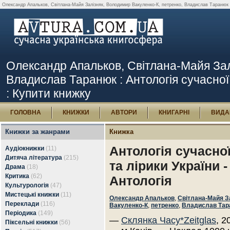
Олександр Апальков, Світлана-Майя Залізняк, Володимир Вакуленко-К, петренко, Владислав Таранюк : Ан
Олександр Апальков, Світлана-Майя Зал
Владислав Таранюк : Антологія сучасної 
: Купити книжку
ГОЛОВНА
КНИЖКИ
АВТОРИ
КНИГАРНІ
ВИДА
Книжки за жанрами
Книжка
Антологія сучасно
Аудіокнижки
(11)
Дитяча література
(215)
та лірики України -
Драма
(18)
Критика
(62)
Антологія
Культурологія
(47)
Мистецькі книжки
(11)
Олександр Апальков
,
Світлана-Майя З
Переклади
(116)
Вакуленко-К
,
петренко
,
Владислав Тар
Періодика
(149)
—
Склянка Часу*Zeitglas
, 2
Піксельні книжки
(56)