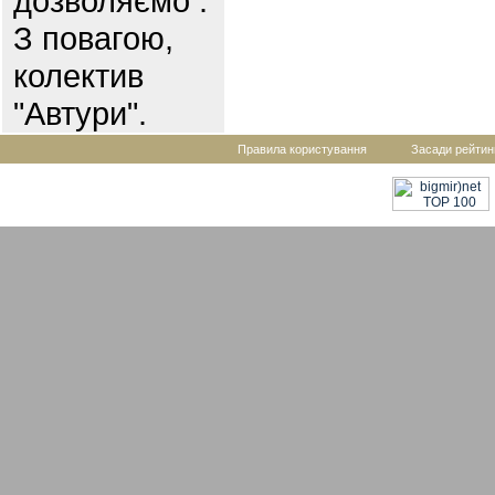
дозволяємо .
З повагою,
колектив
"Автури".
Правила користування
Засади рейтин