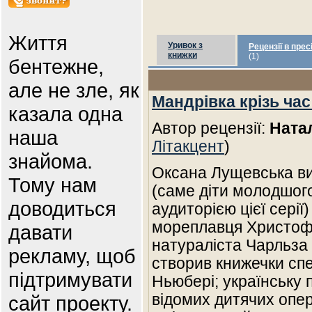
Життя
Уривок з
Рецензії в прес
книжки
(1)
бентежне,
але не зле, як
Мандрівка крізь ча
казала одна
Автор рецензії:
Ната
наша
Літакцент
)
знайома.
Оксана Лущевська ви
Тому нам
(саме діти молодшого
доводиться
аудиторією цієї серії
мореплавця Христофо
давати
натураліста Чарльза
рекламу, щоб
створив книжечки спе
підтримувати
Ньюбері; українську 
відомих дитячих опе
сайт проекту.