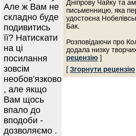
Дніпрову Чайку та ам
Але ж Вам не
письменницю, яка пе
складно буде
удостоєна Нобелівськ
подивитись
Бак.
її? Натискати
Розповідаючи про Ко
на ці
додала низку творчи
посилання
рецензію
]
зовсім
[
Згорнути рецензію
необов’язково
, але якщо
Вам щось
впало до
вподоби -
дозволяємо .