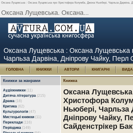
Оксана Лущевська : Оксана Лущевська про Христофора Колумба, Джона Ньюбері, Чарльза Дарвіна, Дніп
Оксана Лущевська. Оксана...
Оксана Лущевська : Оксана Лущевська 
Чарльза Дарвіна, Дніпрову Чайку, Перл С
ГОЛОВНА
КНИЖКИ
АВТОРИ
КНИГАРНІ
ВИДА
Книжки за жанрами
Книжка
Оксана Лущевська
Аудіокнижки
(11)
Дитяча література
(215)
Христофора Колум
Драма
(18)
Критика
(62)
Ньюбері, Чарльза 
Культурологія
(47)
Дніпрову Чайку, П
Мистецькі книжки
(11)
Переклади
(116)
Сайденстрікер Бак
Періодика
(149)