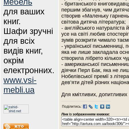
мебель
- британського книговидав
для ваших
першим збагнув, чим дитяча 
створив «Маленьку гарненьк
книг.
світова дитяча література;
- англійського натураліста
Шафи зручні
усе на світі любив спостері
для всіх
зумів розкрити чимало тає
- української письменниці, 
видів книг,
яка не лише закладала осно
створила лібрето кількох ч
окрім
- американської письменниц
електронних.
діячки Перл Бак, яка не ли
Нобелівської премії з літер
www.vsi-
дев’яти дітей різних націон
mebli.ua
Для кмітливих, допитливих 
Поділитись:
Лінк із зображенням книжки: