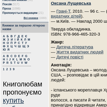
Піксельні книжки
(56)
Оксана Лущевська
Поезія
(517)
Проза
(1098)
—
Грані-Т
, 2010. — 96 с. — 
Пропонується видавцям
(21)
видатних дітей
).
Всі книжки
(1660)
— м.Київ. — Наклад 2000 ш
Книжки за першою літерою
Тверда обкладинка.
назви
ISBN: 978-966-465-320-3
А
Б
В
Г
Д
Е
Є
Ж
З
И
І
Й
К
Л
М
Жанр:
Н
О
П
Р
С
Т
У
Ф
Х
Ц
Ч
Ш
Щ
Э
—
Дитяча література
Ю
Я
—
Життя видатних людей
A
B
C
D
E
F
G
—
Дитячі повісті
H
I
J
K
L
M
N
O
P
R
S
T
U
V
W
Анотація:
1
2
3
9
Оксана Лущевська – молода
США, – розповідає в цій кн
людей:
Книголюбам
- іспанського мореплавця 
пропонуємо
руде
купить
волосся, а писати й читати, 
принагідно відкривши Амер