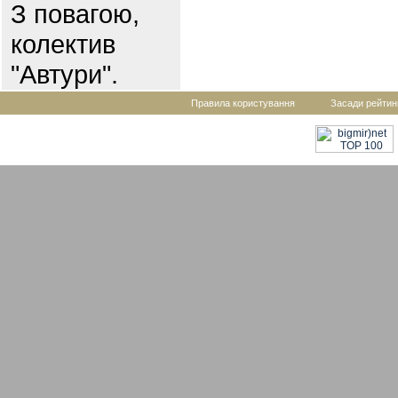
З повагою,
колектив
"Автури".
Правила користування
Засади рейтин