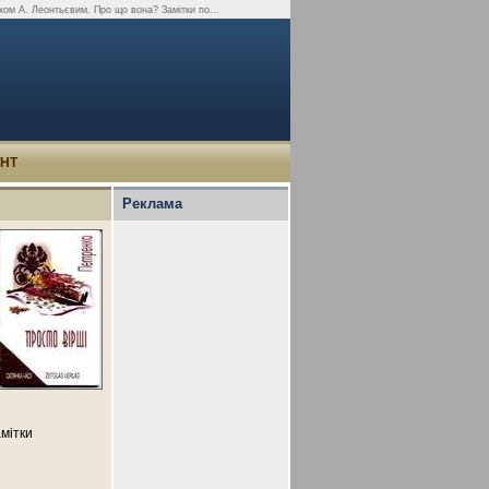
ком А. Леонтьєвим. Про що вона? Замітки по...
УНТ
Реклама
мітки