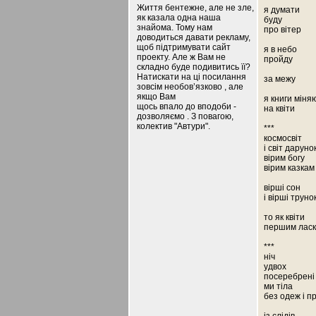
Життя бентежне, але не зле,
я думати
як казала одна наша
буду
знайома. Тому нам
про вітер
доводиться давати рекламу,
щоб підтримувати сайт
я в небо
проекту. Але ж Вам не
пройду
складно буде подивитись її?
Натискати на ці посилання
за межу
зовсім необов’язково , але
якщо Вам
я книги міня
щось впало до вподоби -
на квіти
дозволяємо . З повагою,
колектив "Автури".
***
космосвіт
і світ даруно
вірим богу
вірим казкам
вірші сон
і вірші труно
то як квіти
першим лас
***
ніч
удвох
посеребрені
ми тіла
без одеж і п