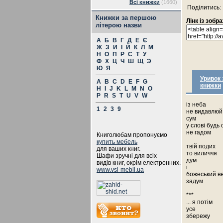
Всі книжки
(1660)
Поділитись:
Книжки за першою
Лінк із зоб
літерою назви
А
Б
В
Г
Д
Е
Є
Ж
З
И
І
Й
К
Л
М
Н
О
П
Р
С
Т
У
Ф
Х
Ц
Ч
Ш
Щ
Э
Ю
Я
Уривок 
A
B
C
D
E
F
G
книжки
H
I
J
K
L
M
N
O
P
R
S
T
U
V
W
із неба
1
2
3
9
не видавлюй
сум
у слові будь
не гадом
Книголюбам пропонуємо
купить мебель
твій подих
для ваших книг.
то виличчя
Шафи зручні для всіх
дум
видів книг, окрім електронних.
і
www.vsi-mebli.ua
божеський в
задум
***
... я потім
усе
збережу