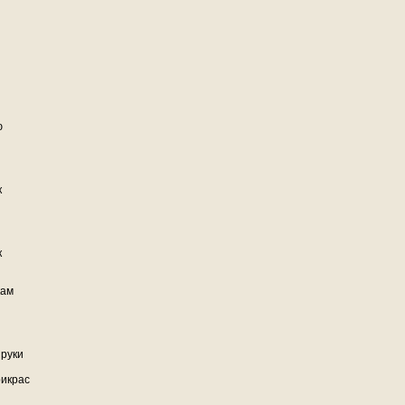
ю
к
к
кам
 руки
рикрас