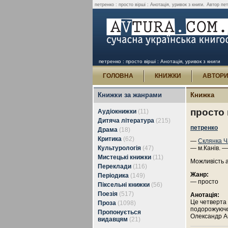
петренко : просто вірші : Анотація, уривок з книги.
Автор пет
петренко : просто вірші : Анотація, уривок з книги
ГОЛОВНА
КНИЖКИ
АВТОР
Книжки за жанрами
Книжка
просто 
Аудіокнижки
(11)
Дитяча література
(215)
петренко
Драма
(18)
Критика
(62)
—
Склянка Ч
Культурологія
(47)
— м.Канів. —
Мистецькі книжки
(11)
Можливість 
Переклади
(116)
Жанр:
Періодика
(149)
— просто
Піксельні книжки
(56)
Поезія
(517)
Анотація:
Це четверта 
Проза
(1098)
подорожуючого
Пропонується
Олександр А
видавцям
(21)