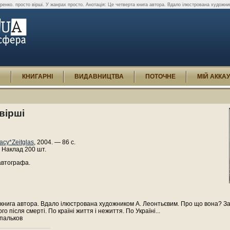
ренко. просто вірші. У жанрах просто. Анотація: Це четверта книга автора. Вдало ілюстрована художни
И
КНИГАРНІ
ВИДАВНИЦТВА
ПОТОЧНЕ
МІЙ АККА
вірші
асу*Zeitglas
, 2004. — 86 с.
 Наклад 200 шт.
автографа.
книга автора. Вдало ілюстрована художником А. Леонтьєвим. Про що вона? За
 після смерті. По країні життя і нежиття. По Україні...
пальков