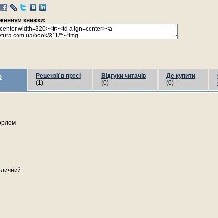
раженням книжки:
Рецензії в пресі
Відгуки читачів
Де купити
з
(1)
(0)
(0)
 орлом
еличний