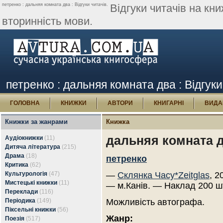
петренко : дальняя комната два : Відгуки читачів.
Відгуки читачів на кн
вторинність мови.
петренко : дальняя комната два : Відгуки
ГОЛОВНА
КНИЖКИ
АВТОРИ
КНИГАРНІ
ВИДА
Книжки за жанрами
Книжка
дальняя комната 
Аудіокнижки
(11)
Дитяча література
(215)
Драма
(18)
петренко
Критика
(62)
Культурологія
(47)
—
Склянка Часу*Zeitglas
, 2
Мистецькі книжки
(11)
— м.Канів. — Наклад 200 ш
Переклади
(116)
Періодика
(149)
Можливість автографа.
Піксельні книжки
(56)
Жанр:
Поезія
(517)