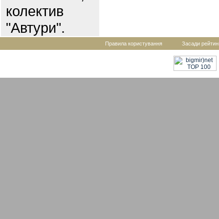
колектив
"Автури".
Правила користування
Засади рейтин