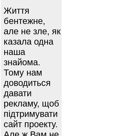
Життя
бентежне,
але не зле, як
казала одна
наша
знайома.
Тому нам
доводиться
давати
рекламу, щоб
підтримувати
сайт проекту.
Але ж Вам не