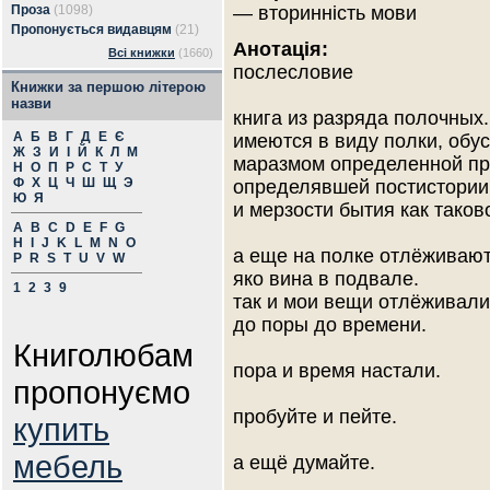
Проза
(1098)
— вторинність мови
Пропонується видавцям
(21)
Анотація:
Всі книжки
(1660)
послесловие
Книжки за першою літерою
назви
книга из разряда полочных.
А
Б
В
Г
Д
Е
Є
имеются в виду полки, об
Ж
З
И
І
Й
К
Л
М
маразмом определенной пр
Н
О
П
Р
С
Т
У
Ф
Х
Ц
Ч
Ш
Щ
Э
определявшей постистории
Ю
Я
и мерзости бытия как таков
A
B
C
D
E
F
G
H
I
J
K
L
M
N
O
а еще на полке отлёживаю
P
R
S
T
U
V
W
яко вина в подвале.
1
2
3
9
так и мои вещи отлёживали
до поры до времени.
Книголюбам
пора и время настали.
пропонуємо
пробуйте и пейте.
купить
мебель
а ещё думайте.