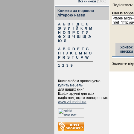
Всі книжки
(1660)
Поділитись:
Книжки за першою
Лінк із зоб
літерою назви
А
Б
В
Г
Д
Е
Є
Ж
З
И
І
Й
К
Л
М
Н
О
П
Р
С
Т
У
Ф
Х
Ц
Ч
Ш
Щ
Э
Ю
Я
Уривок 
A
B
C
D
E
F
G
книжки
H
I
J
K
L
M
N
O
P
R
S
T
U
V
W
Залиште відг
1
2
3
9
Книголюбам пропонуємо
купить мебель
для ваших книг.
Шафи зручні для всіх
видів книг, окрім електронних.
www.vsi-mebli.ua