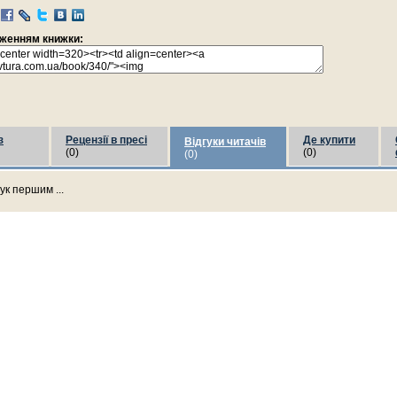
раженням книжки:
з
Рецензії в пресі
Де купити
Відгуки читачів
(0)
(0)
(0)
ук першим ...