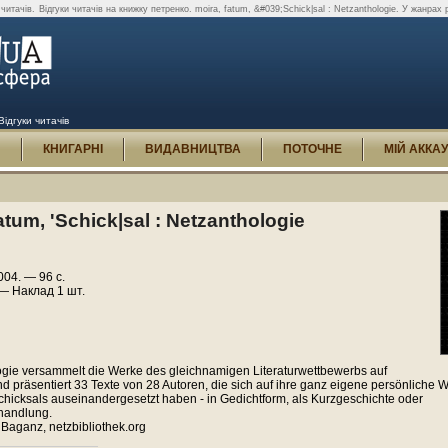
 читачів.
Відгуки читачів на книжку петренко. moira, fatum, &#039;Schick|sal : Netzanthologie. У жанрах 
 Відгуки читачів
И
КНИГАРНІ
ВИДАВНИЦТВА
ПОТОЧНЕ
МІЙ АККА
atum, 'Schick|sal : Netzanthologie
004. — 96 с.
— Наклад 1 шт.
ogie versammelt die Werke des gleichnamigen Literaturwettbewerbs auf
nd präsentiert 33 Texte von 28 Autoren, die sich auf ihre ganz eigene persönliche 
hicksals auseinandergesetzt haben - in Gedichtform, als Kurzgeschichte oder
andlung.
Baganz, netzbibliothek.org