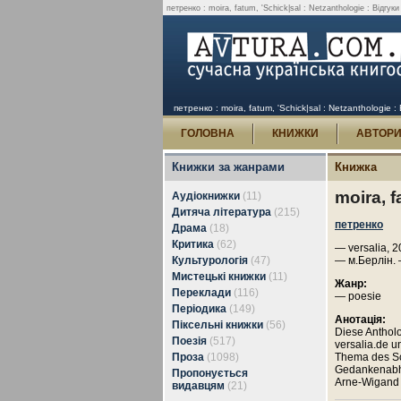
петренко : moira, fatum, 'Schick|sal : Netzanthologie : Відгуки
петренко : moira, fatum, 'Schick|sal : Netzanthologie :
ГОЛОВНА
КНИЖКИ
АВТОР
Книжки за жанрами
Книжка
moira, f
Аудіокнижки
(11)
Дитяча література
(215)
петренко
Драма
(18)
Критика
(62)
— versalia, 2
Культурологія
(47)
— м.Берлін. 
Мистецькі книжки
(11)
Жанр:
Переклади
(116)
— poesie
Періодика
(149)
Анотація:
Піксельні книжки
(56)
Diese Anthol
Поезія
(517)
versalia.de u
Проза
(1098)
Thema des Sc
Gedankenabh
Пропонується
Arne-Wigand 
видавцям
(21)