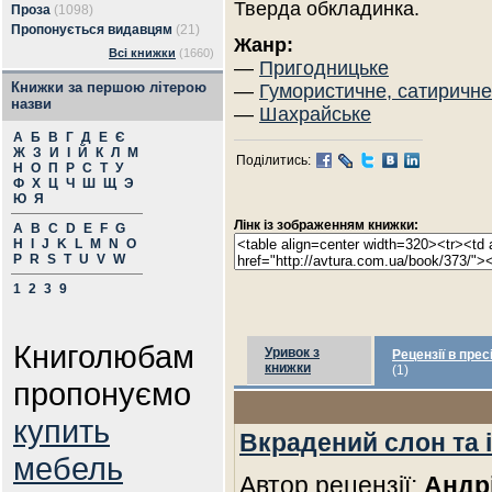
Тверда обкладинка.
Проза
(1098)
Пропонується видавцям
(21)
Жанр:
Всі книжки
(1660)
—
Пригодницьке
Книжки за першою літерою
—
Гумористичне, сатиричне
назви
—
Шахрайське
А
Б
В
Г
Д
Е
Є
Ж
З
И
І
Й
К
Л
М
Поділитись:
Н
О
П
Р
С
Т
У
Ф
Х
Ц
Ч
Ш
Щ
Э
Ю
Я
Лінк із зображенням книжки:
A
B
C
D
E
F
G
H
I
J
K
L
M
N
O
P
R
S
T
U
V
W
1
2
3
9
Книголюбам
Уривок з
Рецензії в прес
книжки
(1)
пропонуємо
купить
Вкрадений слон та 
мебель
Автор рецензії:
Андр