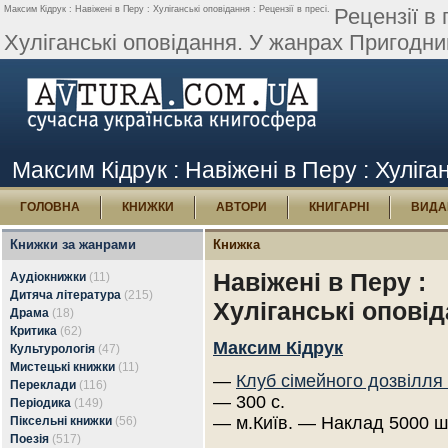
Максим Кідрук : Навіжені в Перу : Хуліганські оповідання : Рецензії в пресі.
Рецензії в 
Хуліганські оповідання. У жанрах Пригодниц
Максим Кідрук : Навіжені в Перу : Хуліган
ГОЛОВНА
КНИЖКИ
АВТОРИ
КНИГАРНІ
ВИДА
Книжки за жанрами
Книжка
Навіжені в Перу :
Аудіокнижки
(11)
Дитяча література
(215)
Хуліганські опові
Драма
(18)
Критика
(62)
Максим Кідрук
Культурологія
(47)
Мистецькі книжки
(11)
—
Клуб сімейного дозвілля
Переклади
(116)
— 300 с.
Періодика
(149)
— м.Київ. — Наклад 5000 ш
Піксельні книжки
(56)
Поезія
(517)