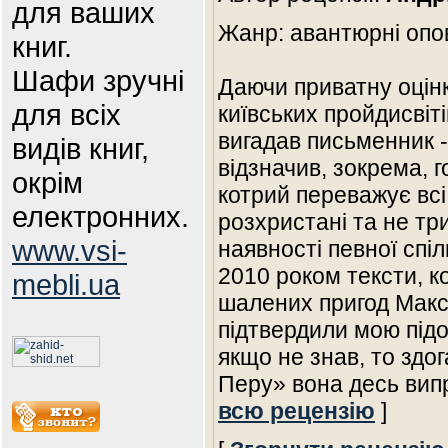
для ваших
Жанр: авантюрні опо
книг.
Шафи зручні
Даючи приватну оцінк
для всіх
київських пройдисвіті
вигадав письменник -
видів книг,
відзначив, зокрема, г
окрім
котрий переважує всі
електронних.
розхристані та не тр
www.vsi-
наявності певної спіл
2010 роком тексти, к
mebli.ua
шалених пригод Макса
підтвердили мою під
якщо не знав, то здо
Перу» вона десь вип
всю рецензію
]