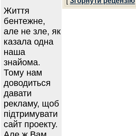
[
Згорнути рецензію
Життя
бентежне,
але не зле, як
казала одна
наша
знайома.
Тому нам
доводиться
давати
рекламу, щоб
підтримувати
сайт проекту.
Але ж Вам