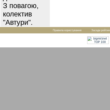
З повагою,
колектив
"Автури".
Правила користування
Засади рейтин