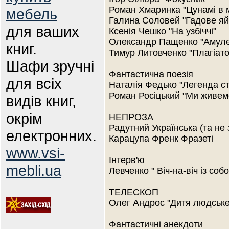
Роман Хмаринка "Цунамі в 
мебель
Галина Соловей "Гадове яй
для ваших
Ксенія Чешко "На узбіччі"
Олександр Пащенко "Амуле
книг.
Тимур Литовченко "Плагіато
Шафи зручні
Фантастична поезія
для всіх
Наталія Федько "Легенда ст
Роман Росіцький "Ми живемо
видів книг,
окрім
НЕПРОЗА
Радутний Українська (та не
електронних.
Карацупа Френк Фразеті
www.vsi-
Інтерв'ю
mebli.ua
Левченко " Віч-на-віч із соб
ТЕЛЕСКОП
Олег Андрос "Дитя людське
Фантастичні анекдоти