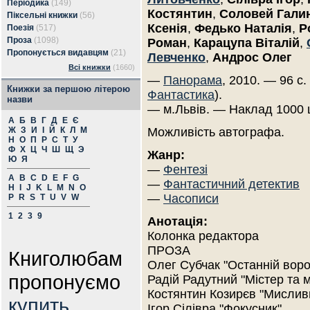
Періодика
(149)
Костянтин
,
Соловей Гали
Піксельні книжки
(56)
Ксенія
,
Федько Наталія
,
Р
Поезія
(517)
Проза
(1098)
Роман
,
Карацупа Віталій
,
Пропонується видавцям
(21)
Левченко
,
Андрос Олег
Всі книжки
(1660)
—
Панорама
, 2010. — 96 с.
Книжки за першою літерою
Фантастика
).
назви
— м.Львів. — Наклад 1000 
А
Б
В
Г
Д
Е
Є
Ж
З
И
І
Й
К
Л
М
Можливість автографа.
Н
О
П
Р
С
Т
У
Ф
Х
Ц
Ч
Ш
Щ
Э
Жанр:
Ю
Я
—
Фентезі
A
B
C
D
E
F
G
—
Фантастичний детектив
H
I
J
K
L
M
N
O
—
Часописи
P
R
S
T
U
V
W
1
2
3
9
Анотація:
Колонка редактора
ПРОЗА
Книголюбам
Олег Субчак "Останній воро
пропонуємо
Радій Радутний "Містер та м
Костянтин Козирєв "Мисливц
купить
Ігор Сілівра "Фокусник"