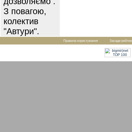
дозволяємо .
З повагою,
колектив
"Автури".
Правила користування
Засади рейтин