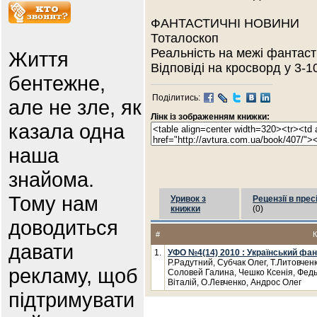
ФАНТАСТИЧНІ НОВИНИ
Тоталоскоп
Реальність на межі фантаст
Життя
Відповіді на кросворд у 3-1
бентежне,
Поділитись:
але не зле, як
Лінк із зображенням книжки:
казала одна
наша
знайома.
Тому нам
Уривок з
Рецензії в прес
книжки
(0)
доводиться
#
К
давати
1.
УФО №4(14) 2010 : Український фа
Р.Радутний, Субчак Олег, Т.Литовченк
рекламу, щоб
Соловей Галина, Чешко Ксенія, Федь
Віталій, О.Левченко, Андрос Олег
підтримувати