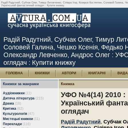
Радій Радутний, Субчак Олег, Тимур Литовченко, Сілівра Ігор, Козирєв Костянтин, Соловей Галина, Ч
Український фантастичний оглядач : Купити книжку.
Радій Радутний, Субчак Олег, Тимур Лито
Соловей Галина, Чешко Ксенія, Федько Н
Олександр Левченко, Андрос Олег : УФО
оглядач : Купити книжку
ГОЛОВНА
КНИЖКИ
АВТОРИ
КНИГАРНІ
ВИДА
Книжки за жанрами
Книжка
УФО №4(14) 2010 :
Аудіокнижки
(11)
Дитяча література
(215)
Український фант
Драма
(18)
Критика
(62)
оглядач
Культурологія
(47)
Мистецькі книжки
(11)
Радій Радутний
,
Субчак О
Переклади
(116)
Литовченко
,
Сілівра Ігор
,