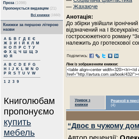
—
Соціальна фантастика
Проза
(1098)
—
Жахаюче
Пропонується видавцям
(21)
Всі книжки
(1660)
Анотація:
До збірки увійшли іронічний
Книжки за першою літерою
відзначений на І Всеукраїн
назви
гостросюжетного роману "Зо
А
Б
В
Г
Д
Е
Є
належить до гротескової со
Ж
З
И
І
Й
К
Л
М
Н
О
П
Р
С
Т
У
Ф
Х
Ц
Ч
Ш
Щ
Э
Поділитись:
Ю
Я
Лінк із зображенням книжки:
A
B
C
D
E
F
G
H
I
J
K
L
M
N
O
P
R
S
T
U
V
W
1
2
3
9
Книголюбам
Уривок з
Рецензії в прес
книжки
(4)
пропонуємо
купить
“Двоє в чужому дом
мебель
Автор рецензії:
Олек