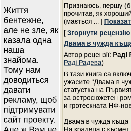
Признаюсь, першу (б
Життя
прочитав, як хороши
бентежне,
(мається
... [
Показат
але не зле, як
[
Згорнути рецензію
казала одна
Двама в чужда къщ
наша
Автор рецензії:
Раді 
знайома.
Раді Радева
)
Тому нам
В тази книга са вкл
доводиться
ужасите "Двама в чуж
давати
статуетка на Първия
за остросюжетен рома
рекламу, щоб
и гротескната НФ-но
підтримувати
сайт проекту.
Двама в чужда къща
Але ж Вам не
На крадеца с късмет