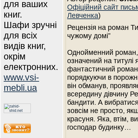
для ваших
Офіційний сайт пис
книг.
Левченка
)
Шафи зручні
Рецензія на роман Т
для всіх
чужому домі”
видів книг,
Однойменний роман, 
окрім
означений на титулі 
електронних.
фантастичний роман-п
www.vsi-
порядкуючи в порожнь
він обманув, проявля
mebli.ua
всередину дівчину Ре
бандити. А вибратися
зовсім не просто, як
красуня. Яка, втім, в
господар будинку…