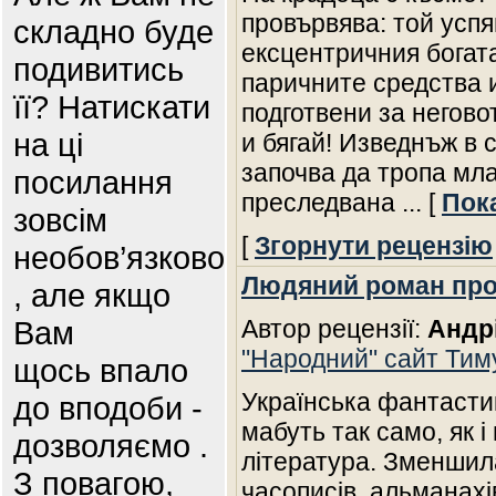
провървява: той успя
складно буде
ексцентричния богат
подивитись
паричните средства 
її? Натискати
подготвени за негово
на ці
и бягай! Изведнъж в 
започва да тропа мла
посилання
преследвана
... [
Пок
зовсім
[
Згорнути рецензію
необов’язково
Людяний роман про
, але якщо
Вам
Автор рецензії:
Андр
"Народний" сайт Тим
щось впало
Українська фантасти
до вподоби -
мабуть так само, як i
дозволяємо .
лiтература. Зменшила
З повагою,
часописiв, альманахiв