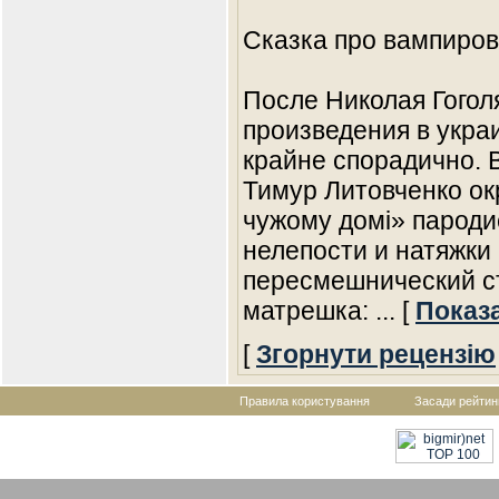
Сказка про вампиро
После Николая Гогол
произведения в укра
крайне спорадично. 
Тимур Литовченко ок
чужому домi» пароди
нелепости и натяжки
пересмешнический ст
матрешка:
... [
Показ
[
Згорнути рецензію
Правила користування
Засади рейтин