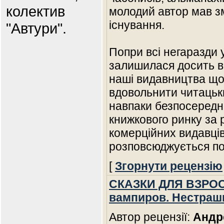
колектив
молодий автор мав з
iснування.
"Автури".
Попри всi негаразди 
залишилася досить в
нашi видавництва що
вдовольнити читацьки
навпаки безпосереднь
книжкового ринку за 
комерцiйних видавцi
розповсюджується п
[
Згорнути рецензію
СКАЗКИ ДЛЯ ВЗРОСЛ
вампиров. Нестраш
Автор рецензії:
Андр