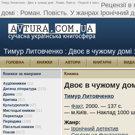
Тимур Литовченко : Двоє в чужому домі : Роман. Повість : Рецензії в пресі.
Рецензії в
домі : Роман. Повість. У жанрах Іронічний 
Тимур Литовченко : Двоє в чужому домі : 
ГОЛОВНА
КНИЖКИ
АВТОРИ
КНИГАРНІ
ВИДА
Книжки за жанрами
Книжка
Двоє в чужому дом
Аудіокнижки
(11)
Дитяча література
(215)
Драма
(18)
Тимур Литовченко
Критика
(62)
Культурологія
(47)
—
Факт
, 2000. — 137 с.
Мистецькі книжки
(11)
— м.Київ. — Наклад 1000 ш
Переклади
(116)
Періодика
(149)
Жанр:
Піксельні книжки
(56)
—
Іронічний детектив
Поезія
(517)