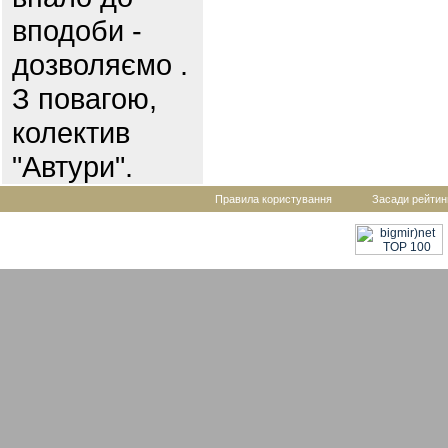
вподоби -
дозволяємо .
З повагою,
колектив
"Автури".
Правила користування
Засади рейтин