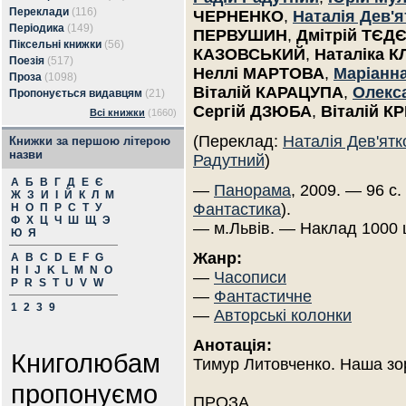
Переклади
(116)
ЧЕРНЕНКО
,
Наталія Дев'я
Періодика
(149)
ПЕРВУШИН
,
Дмітрій ТЄД
Піксельні книжки
(56)
КАЗОВСЬКИЙ
,
Наталіка 
Поезія
(517)
Неллі МАРТОВА
,
Маріанн
Проза
(1098)
Віталій КАРАЦУПА
,
Олекс
Пропонується видавцям
(21)
Сергій ДЗЮБА
,
Віталій К
Всі книжки
(1660)
(Переклад:
Наталія Дев'ятк
Книжки за першою літерою
назви
Радутний
)
А
Б
В
Г
Д
Е
Є
—
Панорама
, 2009. — 96 с.
Ж
З
И
І
Й
К
Л
М
Фантастика
).
Н
О
П
Р
С
Т
У
Ф
Х
Ц
Ч
Ш
Щ
Э
— м.Львів. — Наклад 1000 
Ю
Я
Жанр:
A
B
C
D
E
F
G
H
I
J
K
L
M
N
O
—
Часописи
P
R
S
T
U
V
W
—
Фантастичне
1
2
3
9
—
Авторські колонки
Анотація:
Книголюбам
Тимур Литовченко. Наша зо
пропонуємо
ПРОЗА