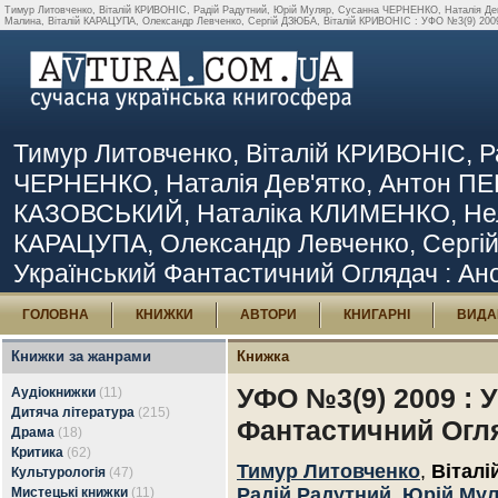
Тимур Литовченко, Віталій КРИВОНІС, Радій Радутний, Юрій Муляр, Сусанна ЧЕРНЕНКО, Наталія 
Малина, Віталій КАРАЦУПА, Олександр Левченко, Сергій ДЗЮБА, Віталій КРИВОНІС : УФО №3(9) 2009 :
Тимур Литовченко, Віталій КРИВОНІС, Р
ЧЕРНЕНКО, Наталія Дев'ятко, Антон П
КАЗОВСЬКИЙ, Наталіка КЛИМЕНКО, Нелл
КАРАЦУПА, Олександр Левченко, Сергій
Український Фантастичний Оглядач : Анот
ГОЛОВНА
КНИЖКИ
АВТОРИ
КНИГАРНІ
ВИДА
Книжки за жанрами
Книжка
УФО №3(9) 2009 : 
Аудіокнижки
(11)
Дитяча література
(215)
Фантастичний Огл
Драма
(18)
Критика
(62)
Тимур Литовченко
,
Вітал
Культурологія
(47)
Радій Радутний
,
Юрій Му
Мистецькі книжки
(11)