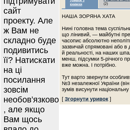
підтримувати
Уривок з
(2)
книжки
сайт
НАША ЗОРЯНА ХАТА
проекту. Але
ж Вам не
Нині головна тема суспільни
що лінивий, — майбутні пр
складно буде
часопис абсолютно неполіт
зазвичай спрямовані або в 
подивитись
й реальності, на наших шпа
її? Натискати
менш, підсумки 5-річного 
вже можна. І потрібно.
на ці
Тут варто звернути особлив
посилання
№3 незалежної України (він
зовсім
зумів висунути національну
необов’язково
[
Згорнути уривок
]
, але якщо
Вам щось
впало до