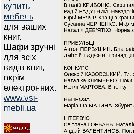
купить
Віталій КРИВОНІС. Скрипал
Радій РАДУТНИЙ. Навздогін
мебель
Юрій МУЛЯР. Кращі з кращ
Сусанна ЧЕРНЕНКО. Міф м
для ваших
Наталія ДЕВ’ЯТКО. Чорна 
книг.
ПРИБУЛЬЦІ
Шафи зручні
Антон ПЕРВУШИН. Благові
для всіх
Дмітрій ТЄДЄЄВ. Тринадця
видів книг,
КОНКУРС
Олексій КАЗОВСЬКИЙ. Ти, 
окрім
Наталіка КЛИМЕНКО. Поки с
електронних.
Неллі МАРТОВА. В топку
www.vsi-
НЕПРОЗА
Маріанна МАЛИНА. Збурит
mebli.ua
ІНТЕРВ’Ю
Світлана ГОРБАНЬ, Наталі
Андрій ВАЛЕНТИНОВ. Погля