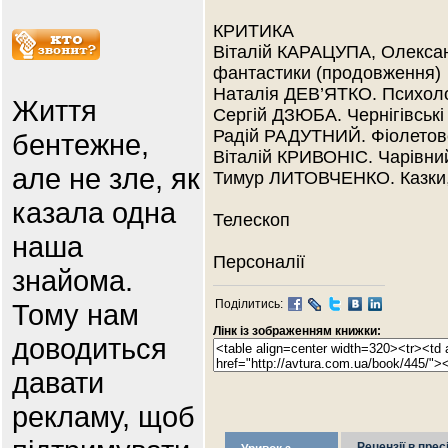
КРИТИКА
Віталій КАРАЦУПА, Олекса
фантастики (продовження)
Наталія ДЕВ’ЯТКО. Психолог
Життя
Сергій ДЗЮБА. Чернігівські
Радій РАДУТНИЙ. Фіолетове
бентежне,
Віталій КРИВОНІС. Чарівний
але не зле, як
Тимур ЛИТОВЧЕНКО. Казки
казала одна
Телескоп
наша
Персоналії
знайома.
Поділитись:
Тому нам
Лінк із зображенням книжки:
доводиться
давати
рекламу, щоб
Рецензії в прес