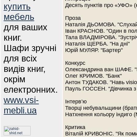
купить
Десять пунктів про «УФО» (
мебель
Проза
Наталія ДЬОМОВА. "Слухай,
для ваших
Іван КРАСНОВ. "Один в пол
книг.
Тала ВЛАДМІРОВА. "Зустрі
Наталія ЩЕРБА. "На дні"
Шафи зручні
Юрій МУЛЯР. "Бартер"
для всіх
Конкурс
видів книг,
Олександрина ван ШАФЕ. "П
Олег КРИМОВ. "Банк"
окрім
Антон ТУДАКОВ. "Навь visio
електронних.
Пауль ГОССЕН. "Дівчинка з
www.vsi-
Інтерв’ю
Творці небувальщини (брат
mebli.ua
Натхнення кольору індиго 
Критика
Віталій КРИВОНІС. "Як пом