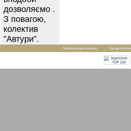
дозволяємо .
З повагою,
колектив
"Автури".
Правила користування
Засади рейтин