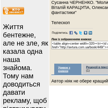
Сусанна ЧЕРНЕНКО. "Молит
Віталій КАРАЦУПА, Олекса
фантастики"
Телескоп
Життя
бентежне,
Поділитись:
Лінк із зображенням книжки:
але не зле, як
казала одна
наша
знайома.
Рецензії в прес
Уривок з
(1)
книжки
Тому нам
Автор ніяк не обере кращий 
доводиться
давати
рекламу, щоб