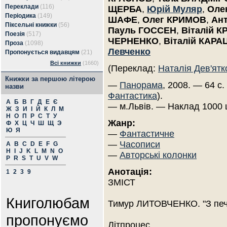
Переклади
(116)
ЩЕРБА
,
Юрій Муляр
,
Оле
Періодика
(149)
ШАФЕ
,
Олег КРИМОВ
,
Ан
Піксельні книжки
(56)
Пауль ГОССЕН
,
Віталій 
Поезія
(517)
ЧЕРНЕНКО
,
Віталій КАРА
Проза
(1098)
Левченко
Пропонується видавцям
(21)
Всі книжки
(1660)
(Переклад:
Наталія Дев'ятк
Книжки за першою літерою
—
Панорама
, 2008. — 64 с.
назви
Фантастика
).
А
Б
В
Г
Д
Е
Є
— м.Львів. — Наклад 1000 
Ж
З
И
І
Й
К
Л
М
Н
О
П
Р
С
Т
У
Жанр:
Ф
Х
Ц
Ч
Ш
Щ
Э
Ю
Я
—
Фантастичне
—
Часописи
A
B
C
D
E
F
G
H
I
J
K
L
M
N
O
—
Авторські колонки
P
R
S
T
U
V
W
Анотація:
1
2
3
9
ЗМІСТ
Книголюбам
Тимур ЛИТОВЧЕНКО. "З пече
пропонуємо
Літпроцес