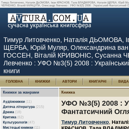
Тимур Литовченко, Наталія ДЬОМОВА, Іван КРАСНОВ, Тала ВЛАДМІРОВА, Наталія ЩЕРБА, Юрій Му
ЧЕРНЕНКО, Віталій КАРАЦУПА, Олександр Левченко : УФО №3(5) 2008 : Український Фантатсичний Огл
Тимур Литовченко, Наталія ДЬОМОВА, 
ЩЕРБА, Юрій Муляр, Олександрина ва
ГОССЕН, Віталій КРИВОНІС, Сусанна Ч
Левченко : УФО №3(5) 2008 : Українськи
книги
ГОЛОВНА
КНИЖКИ
АВТОРИ
КНИГАРНІ
ВИДА
Книжки за жанрами
Книжка
УФО №3(5) 2008 : 
Аудіокнижки
(11)
Дитяча література
(215)
Фантатсичний Огл
Драма
(18)
Критика
(62)
Тимур Литовченко
,
Натал
Культурологія
(47)
КРАСНОВ
,
Тала ВЛАДМІР
Мистецькі книжки
(11)