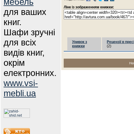
мебель
Лінк із зображенням книжки:
для ваших
книг.
Шафи зручні
для всіх
Уривок з
Рецензії в прес
книжки
(2)
видів книг,
окрім
Не
електронних.
www.vsi-
mebli.ua