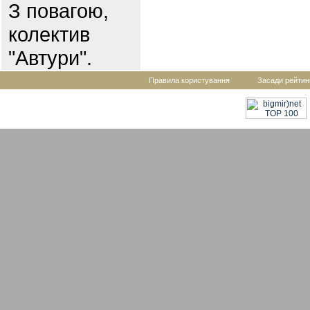
З повагою,
колектив
"Автури".
Правила користування
Засади рейтин