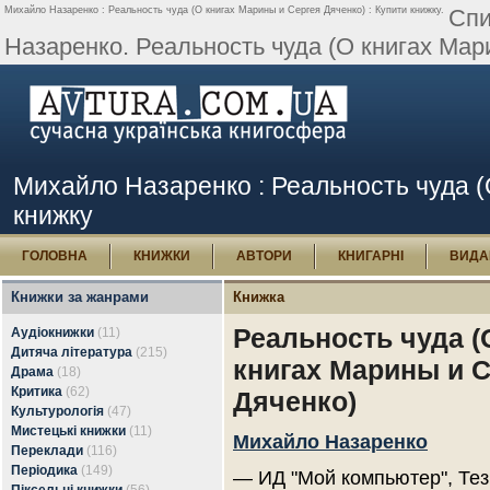
Михайло Назаренко : Реальность чуда (О книгах Марины и Сергея Дяченко) : Купити книжку.
Спи
Назаренко. Реальность чуда (О книгах Мар
Михайло Назаренко : Реальность чуда (
книжку
ГОЛОВНА
КНИЖКИ
АВТОРИ
КНИГАРНІ
ВИДА
Книжки за жанрами
Книжка
Реальность чуда (
Аудіокнижки
(11)
Дитяча література
(215)
книгах Марины и С
Драма
(18)
Критика
(62)
Дяченко)
Культурологія
(47)
Мистецькі книжки
(11)
Михайло Назаренко
Переклади
(116)
Періодика
(149)
— ИД "Мой компьютер", Тез