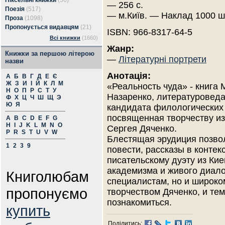
Піксельні книжки
(56)
— 256 с.
Поезія
(517)
— м.Київ. — Наклад 1000 ш
Проза
(1098)
Пропонується видавцям
(21)
ISBN: 966-8317-64-5
Всі книжки
(1660)
Жанр:
Книжки за першою літерою
—
Літературні портрети
назви
Анотація:
А
Б
В
Г
Д
Е
Є
Ж
З
И
І
Й
К
Л
М
«Реальность чуда» - книга
Н
О
П
Р
С
Т
У
Назаренко, литературоведа
Ф
Х
Ц
Ч
Ш
Щ
Э
Ю
Я
кандидата филологических 
посвященная творчеству и
A
B
C
D
E
F
G
H
I
J
K
L
M
N
O
Сергея Дяченко.
P
R
S
T
U
V
W
Блестящая эрудиция позвол
1
2
3
9
повести, рассказы в конте
писательскому дуэту из Кие
академизма и живого диало
Книголюбам
специалистам, но и широкому
пропонуємо
творчеством Дяченко, и тем
познакомиться.
купить
Поділитись: