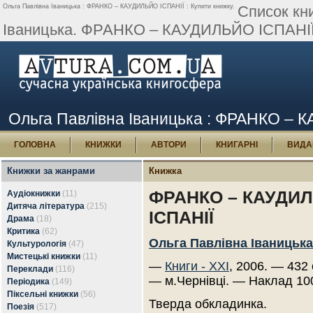
Ольга Павлівна Іваницька : ФРАНКО – КАУДИЛЬЙО ІСПАНІЇ : Купити книжку.
Список кн
Іваницька. ФРАНКО – КАУДИЛЬЙО ІСПАНІЇ
Ольга Павлівна Іваницька : ФРАНКО – 
ГОЛОВНА
КНИЖКИ
АВТОРИ
КНИГАРНІ
ВИДА
Книжки за жанрами
Книжка
ФРАНКО – КАУДИ
Аудіокнижки
(11)
Дитяча література
(215)
ІСПАНІЇ
Драма
(18)
Критика
(62)
Ольга Павлівна Іваницька
Культурологія
(47)
Мистецькі книжки
(11)
—
Книги - ХХІ
, 2006. — 432 
Переклади
(116)
— м.Чернівці. — Наклад 10
Періодика
(149)
Піксельні книжки
(56)
Тверда обкладинка.
Поезія
(517)