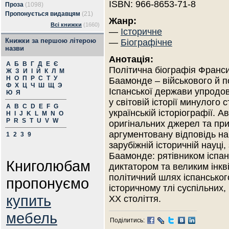
ISBN: 966-8653-71-8
Проза
(1098)
Пропонується видавцям
(21)
Жанр:
Всі книжки
(1660)
—
Історичне
Книжки за першою літерою
—
Біографічне
назви
Анотація:
А
Б
В
Г
Д
Е
Є
Політична біографія Франс
Ж
З
И
І
Й
К
Л
М
Н
О
П
Р
С
Т
У
Баамонде – військового й п
Ф
Х
Ц
Ч
Ш
Щ
Э
Іспанської держави упродо
Ю
Я
у світовій історії минулого
A
B
C
D
E
F
G
українській історіографії. 
H
I
J
K
L
M
N
O
P
R
S
T
U
V
W
оригінальних джерел та при
аргументовану відповідь на
1
2
3
9
зарубіжній історичній науці
Баамонде: рятівником іспанс
Книголюбам
диктатором та великим інкв
політичний шлях іспансько
пропонуємо
історичному тлі суспільних,
купить
ХХ століття.
мебель
Поділитись: