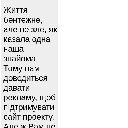
Життя
бентежне,
але не зле, як
казала одна
наша
знайома.
Тому нам
доводиться
давати
рекламу, щоб
підтримувати
сайт проекту.
Але ж Вам не