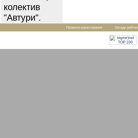
колектив
"Автури".
Правила користування
Засади рейтин