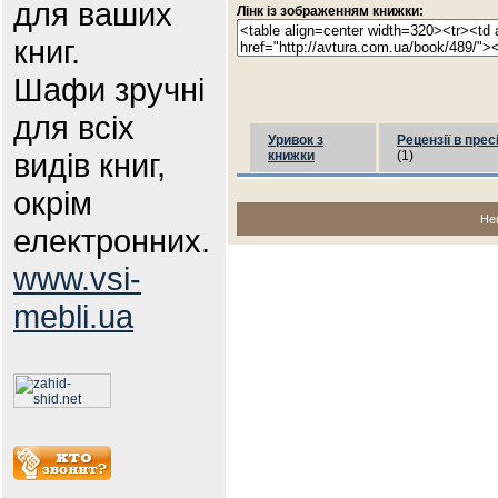
для ваших
Лінк із зображенням книжки:
книг.
Шафи зручні
для всіх
Уривок з
Рецензії в прес
видів книг,
книжки
(1)
окрім
Не
електронних.
www.vsi-
mebli.ua