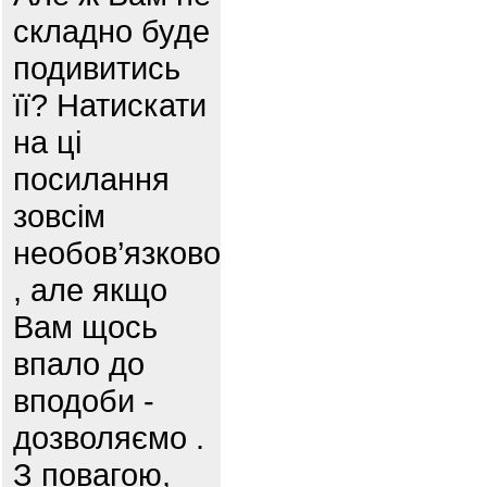
складно буде
подивитись
її? Натискати
на ці
посилання
зовсім
необов’язково
, але якщо
Вам щось
впало до
вподоби -
дозволяємо .
З повагою,