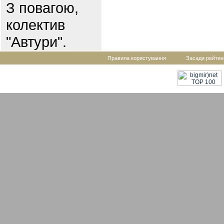
З повагою,
колектив
"Автури".
Правила користування
Засади рейтин