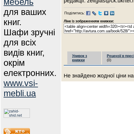
мебель
редакції: zeitglas@ck.ukrtel.
для ваших
Поділитись:
книг.
Лінк із зображенням книжки:
Шафи зручні
для всіх
видів книг,
Уривок з
Рецензії в прес
окрім
книжки
(0)
електронних.
Не знайдено жодної ціни на
www.vsi-
mebli.ua