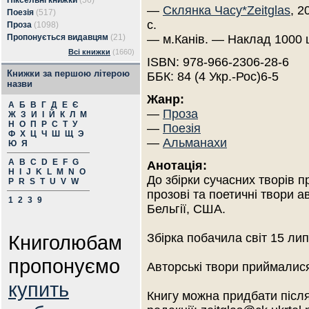
Піксельні книжки
(56)
—
Склянка Часу*Zeitglas
, 2
Поезія
(517)
с.
Проза
(1098)
Пропонується видавцям
(21)
— м.Канів. — Наклад 1000 
Всі книжки
(1660)
ISBN: 978-966-2306-28-6
Книжки за першою літерою
ББК: 84 (4 Укр.-Рос)6-5
назви
Жанр:
А
Б
В
Г
Д
Е
Є
—
Проза
Ж
З
И
І
Й
К
Л
М
Н
О
П
Р
С
Т
У
—
Поезія
Ф
Х
Ц
Ч
Ш
Щ
Э
—
Альманахи
Ю
Я
A
B
C
D
E
F
G
Анотація:
H
I
J
K
L
M
N
O
До збірки сучасних творів п
P
R
S
T
U
V
W
прозові та поетичні твори ав
1
2
3
9
Бельгії, США.
Книголюбам
Збірка побачила світ 15 лип
пропонуємо
Авторські твори приймалися
купить
Книгу можна придбати після