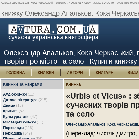
Олександр Апальков, Кока Черкаський, петренко : «Urbis et Vicus» : збірка сучасних творів про місто т
книжку Олександр Апальков, Кока Черкаськи
Олександр Апальков, Кока Черкаський, пе
творів про місто та село : Купити книжку
ГОЛОВНА
КНИЖКИ
АВТОРИ
КНИГАРНІ
ВИДА
Книжки за жанрами
Книжка
«Urbis et Vicus» : з
Аудіокнижки
(11)
Дитяча література
(215)
сучасних творів п
Драма
(18)
Критика
(62)
та село
Культурологія
(47)
Мистецькі книжки
(11)
Олександр Апальков
,
Кока Черкаський
Переклади
(116)
(Переклад: Чистяк Дмитро, 
Періодика
(149)