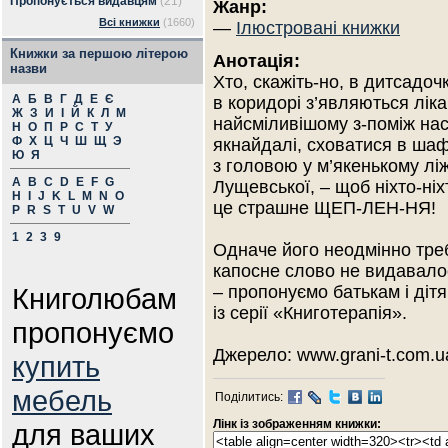
Пропонується видавцям
(21)
Жанр:
Всі книжки
(1660)
—
Ілюстровані книжки
Книжки за першою літерою
Анотація:
назви
Хто, скажіть-но, в дитсадо
А
Б
В
Г
Д
Е
Є
в коридорі з’являються ліка
Ж
З
И
І
Й
К
Л
М
найсміливішому з-поміж нас
Н
О
П
Р
С
Т
У
Ф
Х
Ц
Ч
Ш
Щ
Э
якнайдалі, сховатися в шаф
Ю
Я
з головою у м’якенькому ліж
A
B
C
D
E
F
G
Лущевської, – щоб ніхто-ніх
H
I
J
K
L
M
N
O
це страшне ЩЕП-ЛЕН-НЯ!
P
R
S
T
U
V
W
1
2
3
9
Одначе його неодмінно треб
капосне слово не видавало
Книголюбам
– пропонуємо батькам і ді
із серії «Книготерапія».
пропонуємо
Джерело: www.grani-t.com.u
купить
мебель
Поділитись:
Лінк із зображенням книжки:
для ваших