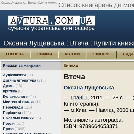
Оксана Лущевська : Втеча : Купити книжку.
Список книгарень де мо
Оксана Лущевська : Втеча : Купити книж
ГОЛОВНА
КНИЖКИ
АВТОРИ
КНИГАРНІ
ВИДА
Книжки за жанрами
Книжка
Втеча
Аудіокнижки
(11)
Дитяча література
(215)
Драма
(18)
Оксана Лущевська
Критика
(62)
Культурологія
(47)
—
Грані-Т
, 2011. — 28 с. — 
Мистецькі книжки
(11)
Книготерапія).
Переклади
(116)
— м.Київ. — Наклад 2000 ш
Періодика
(149)
Піксельні книжки
(56)
Можливість автографа.
Поезія
(517)
ISBN: 9789664653371
Проза
(1098)