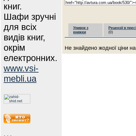
книг.
Шафи зручні
для всіх
Уривок з
Рецензії в прес
книжки
(0)
видів книг,
окрім
Не знайдено жодної ціни на
електронних.
www.vsi-
mebli.ua