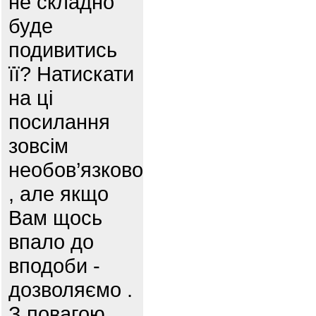
не складно
буде
подивитись
її? Натискати
на ці
посилання
зовсім
необов’язково
, але якщо
Вам щось
впало до
вподоби -
дозволяємо .
З повагою,