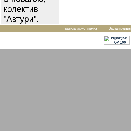
колектив
"Автури".
Правила користування
Засади рейтин