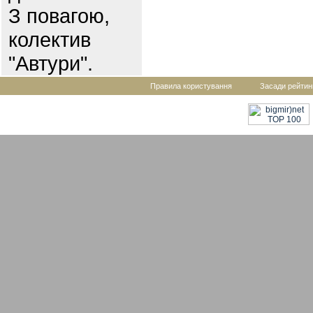
З повагою,
колектив
"Автури".
Правила користування
Засади рейтин