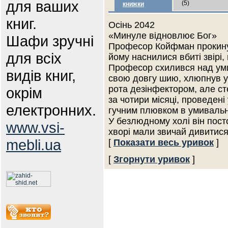
для ваших
(5)
книжки
книг.
Осінь 2042
«Минуле відновлює Бог»
Шафи зручні
Професор Койфман прокинув
для всіх
йому наснилися вбиті звірі
Професор схилився над ум
видів книг,
свою довгу шию, хлюпнув у 
рота дезінфектором, але сте
окрім
за чотири місяці, проведен
електронних.
гучним плювком в умивальни
У безлюдному холі він пос
www.vsi-
хворі мали звичай дивитис
mebli.ua
[
Показати весь уривок
]
[
Згорнути уривок
]