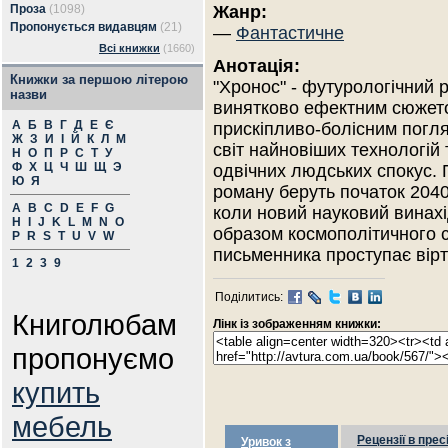
Проза
(1098)
Жанр:
Пропонується видавцям
(21)
—
Фантастичне
Всі книжки
(1660)
Анотація:
Книжки за першою літерою
"Хронос" - футурологічний р
назви
винятково ефектним сюжето
А
Б
В
Г
Д
Е
Є
прискіпливо-болісним погл
Ж
З
И
І
Й
К
Л
М
світ найновіших технологій 
Н
О
П
Р
С
Т
У
Ф
Х
Ц
Ч
Ш
Щ
Э
одвічних людських спокус. 
Ю
Я
роману беруть початок 2040
A
B
C
D
E
F
G
коли новий науковий винах
H
I
J
K
L
M
N
O
образом космополітичного с
P
R
S
T
U
V
W
письменника проступає вірт
1
2
3
9
Поділитись:
Книголюбам
Лінк із зображенням книжки:
пропонуємо
купить
мебель
Рецензії в прес
Уривок з