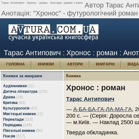
Тарас Антипович : Хронос : роман : Анотація, уривок з книги.
Автор Тарас Анти
Анотація: "Хронос" - футурологічний роман 
Тарас Антипович : Хронос : роман : Анот
ГОЛОВНА
КНИЖКИ
АВТОРИ
КНИГАРНІ
ВИДА
Книжки за жанрами
Книжка
Хронос : роман
Аудіокнижки
(11)
Дитяча література
(215)
Драма
(18)
Тарас Антипович
Критика
(62)
Культурологія
(47)
—
А-БА-БА-ГА-ЛА-МА-ГА
, 
Мистецькі книжки
(11)
200 с. — (Серія: Доросла се
Переклади
(116)
— м.Київ. — Наклад 2500 ш
Періодика
(149)
Піксельні книжки
(56)
Тверда обкладинка.
Поезія
(517)