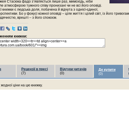
жея Стасюка фадо з’являється лише раз, мимохідь, ніби
ле атмосферою тужного співу пронизані чи не всі його оповіді.
ї книжки є людська доля, побачена й відчута з однієї-єдиної,
рспективи. Бо у фокусі кожної оповіді – ціле життя і цілий світ, із його тривога
вдячністю, врешті – з його спокоєм.
раженням книжки:
з
Рецензії в пресі
Відгуки читачів
Де купити
(7)
(0)
(0)
жодної ціни на цю книжку.