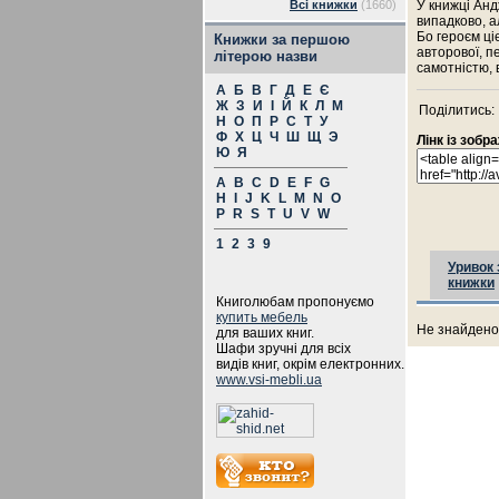
Всі книжки
(1660)
У книжці Анд
випадково, а
Бо героєм ціє
Книжки за першою
авторової, пе
літерою назви
самотністю, 
А
Б
В
Г
Д
Е
Є
Ж
З
И
І
Й
К
Л
М
Поділитись:
Н
О
П
Р
С
Т
У
Ф
Х
Ц
Ч
Ш
Щ
Э
Лінк із зоб
Ю
Я
A
B
C
D
E
F
G
H
I
J
K
L
M
N
O
P
R
S
T
U
V
W
1
2
3
9
Уривок 
книжки
Книголюбам пропонуємо
купить мебель
Не знайдено 
для ваших книг.
Шафи зручні для всіх
видів книг, окрім електронних.
www.vsi-mebli.ua