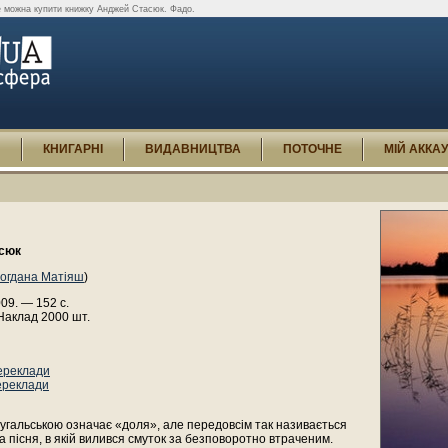
е можна купити книжку Анджей Стасюк. Фадо.
И
КНИГАРНІ
ВИДАВНИЦТВА
ПОТОЧНЕ
МІЙ АККА
сюк
огдана Матіяш
)
009. — 152 с.
Наклад 2000 шт.
ереклади
ереклади
угальською означає «доля», але передовсім так називається
 пісня, в якій вилився смуток за безповоротно втраченим.