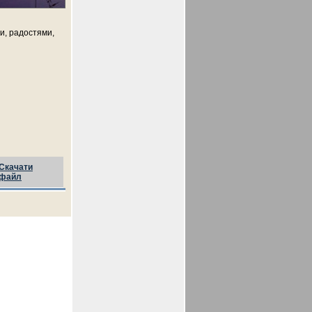
ми, радостями,
Скачати
файл