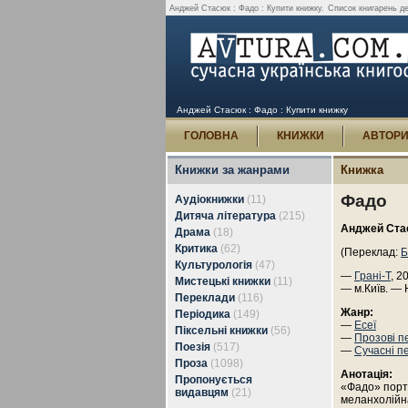
Анджей Стасюк : Фадо : Купити книжку.
Список книгарень д
Анджей Стасюк : Фадо : Купити книжку
ГОЛОВНА
КНИЖКИ
АВТОР
Книжки за жанрами
Книжка
Фадо
Аудіокнижки
(11)
Дитяча література
(215)
Анджей Ста
Драма
(18)
Критика
(62)
(Переклад:
Б
Культурологія
(47)
—
Грані-Т
, 2
Мистецькі книжки
(11)
— м.Київ. — 
Переклади
(116)
Жанр:
Періодика
(149)
—
Есеї
Піксельні книжки
(56)
—
Прозові п
Поезія
(517)
—
Сучасні п
Проза
(1098)
Анотація:
Пропонується
«Фадо» порт
видавцям
(21)
меланхолійна