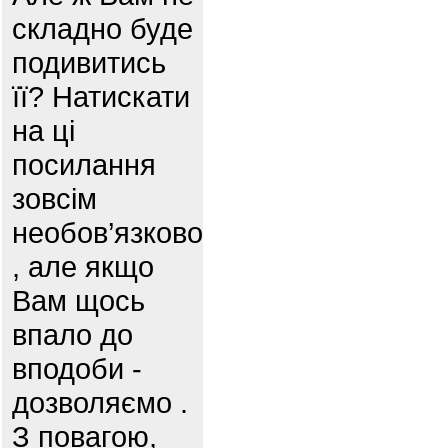
складно буде
подивитись
її? Натискати
на ці
посилання
зовсім
необов’язково
, але якщо
Вам щось
впало до
вподоби -
дозволяємо .
З повагою,