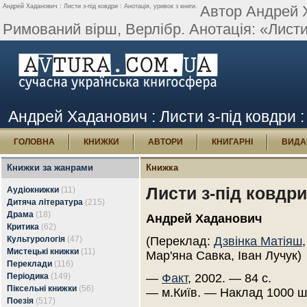
Андрей Хаданович : Листи з-під ковдри : Анотація, уривок з книги.
Автор Андрей Х
Римований вірш, Верлібр. Анотація: «Листи
Андрей Хаданович : Листи з-під ковдри : 
ГОЛОВНА
КНИЖКИ
АВТОРИ
КНИГАРНІ
ВИДА
Книжки за жанрами
Книжка
Листи з-під ковдри
Аудіокнижки
(11)
Дитяча література
(215)
Драма
(18)
Андрей Хаданович
Критика
(62)
Культурологія
(47)
(Переклад:
Дзвінка Матіяш
Мистецькі книжки
(11)
Мар'яна Савка, Іван Лучук)
Переклади
(116)
Періодика
(149)
—
Факт
, 2002. — 84 с.
Піксельні книжки
(56)
— м.Київ. — Наклад 1000 ш
Поезія
(517)