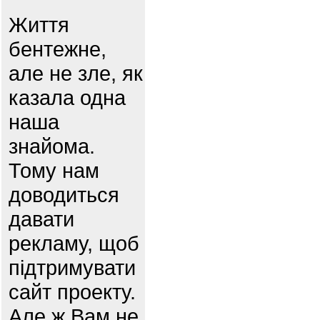
Життя
бентежне,
але не зле, як
казала одна
наша
знайома.
Тому нам
доводиться
давати
рекламу, щоб
підтримувати
сайт проекту.
Але ж Вам не