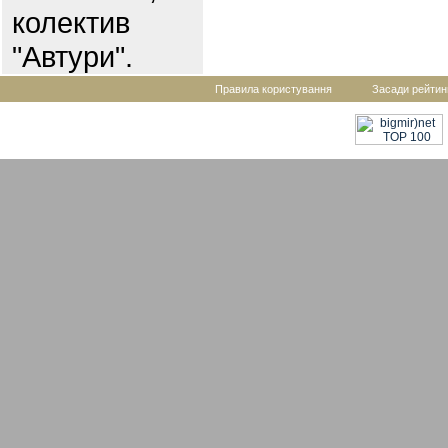
колектив
"Автури".
Правила користування
Засади рейтин