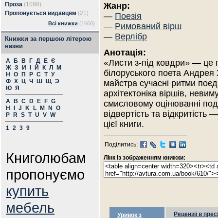
Проза
(1098)
Жанр:
Пропонується видавцям
(21)
—
Поезія
Всі книжки
(1660)
—
Римований вірш
—
Верлібр
Книжки за першою літерою
назви
Анотація:
А
Б
В
Г
Д
Е
Є
«Листи з-під ковдри» — це п
Ж
З
И
І
Й
К
Л
М
білоруського поета Андрея 
Н
О
П
Р
С
Т
У
Ф
Х
Ц
Ч
Ш
Щ
Э
майстра сучасні ритми поєд
Ю
Я
архітектоніка віршів, невиму
A
B
C
D
E
F
G
смисловому оцінюванні поді
H
I
J
K
L
M
N
O
відвертість та відкритість 
P
R
S
T
U
V
W
цієї книги.
1
2
3
9
Поділитись:
Книголюбам
Лінк із зображенням книжки:
пропонуємо
купить
мебель
Рецензії в прес
Уривок з