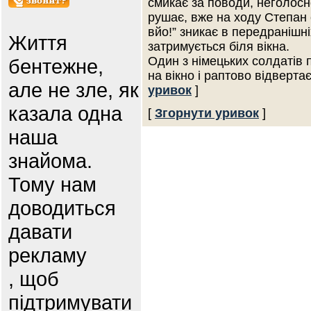
смикає за поводи, неголосно
рушає, вже на ходу Степан с
вйо!” зникає в передранішні
Життя
затримується біля вікна.
Один з німецьких солдатів 
бентежне,
на вікно і раптово відверта
але не зле, як
уривок
]
казала одна
[
Згорнути уривок
]
наша
знайома.
Тому нам
доводиться
давати
рекламу
, щоб
підтримувати