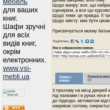
мебель
двома зайцями, але/тому:
Щодо жанру: все, що набра
для ваших
сценарієм, а все що курсив
Щодо теми: це правда. Її тр
книг.
Щодо змісту: має бути цікав
Шафи зручні
Присвячується моєму батьк
для всіх
видів книг,
Поділитись:
Лінк із зображенням книжки:
окрім
електронних.
www.vsi-
mebli.ua
Рецензії в прес
Уривок з
(1)
книжки
З пролому на місці дверей 
під пахвами і в руках несе 
до підводи, автоматом відг
накриває солому, озираєтьс