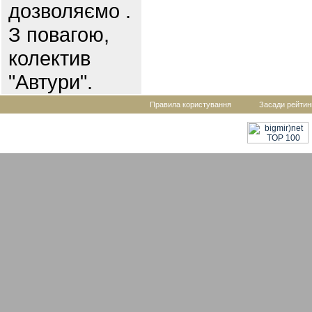
дозволяємо .
З повагою,
колектив
"Автури".
Правила користування
Засади рейтин