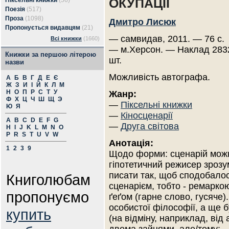
ОКУПАЦІЇ
Піксельні книжки
(56)
Поезія
(517)
Проза
(1098)
Дмитро Лисюк
Пропонується видавцям
(21)
— самвидав, 2011. — 76 с.
Всі книжки
(1660)
— м.Херсон. — Наклад 283
Книжки за першою літерою
шт.
назви
Можливість автографа.
А
Б
В
Г
Д
Е
Є
Ж
З
И
І
Й
К
Л
М
Н
О
П
Р
С
Т
У
Жанр:
Ф
Х
Ц
Ч
Ш
Щ
Э
—
Піксельні книжки
Ю
Я
—
Кіносценарії
A
B
C
D
E
F
G
—
Друга світова
H
I
J
K
L
M
N
O
P
R
S
T
U
V
W
Анотація:
1
2
3
9
Щодо форми: сценарій можна
гіпотетичний режисер зрозумі
писати так, щоб сподобалос
Книголюбам
сценарієм, тобто - ремарко
пропонуємо
ґеґом (гарне слово, гусяче)
особистої філософії, а ще б
купить
(на відміну, наприклад, від