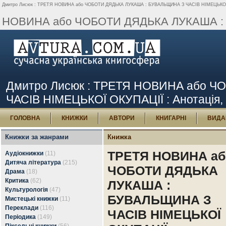
Дмитро Лисюк : ТРЕТЯ НОВИНА або ЧОБОТИ ДЯДЬКА ЛУКАША : БУВАЛЬЩИНА З ЧАСІВ НІМЕЦЬКОЇ ОКУ
НОВИНА або ЧОБОТИ ДЯДЬКА ЛУКАША : Б
Дмитро Лисюк : ТРЕТЯ НОВИНА або 
ЧАСІВ НІМЕЦЬКОЇ ОКУПАЦІЇ : Анотація, 
ГОЛОВНА
КНИЖКИ
АВТОРИ
КНИГАРНІ
ВИДА
Книжки за жанрами
Книжка
ТРЕТЯ НОВИНА аб
Аудіокнижки
(11)
Дитяча література
(215)
ЧОБОТИ ДЯДЬКА
Драма
(18)
Критика
(62)
ЛУКАША :
Культурологія
(47)
БУВАЛЬЩИНА З
Мистецькі книжки
(11)
Переклади
(116)
ЧАСІВ НІМЕЦЬКОЇ
Періодика
(149)