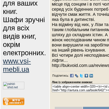
для ваших
місце під сонцем і в поті ч
серед усіх буденних потреб 
книг.
відчути смак життя. А точні
Шафи зручні
яка була в дитинстві.
На відміну від них, у Лізи 
для всіх
таким глобальним питанням
видів книг,
шляху до складних істин. А
жінок несподіваним чином 
окрім
вони вирушили на заробітки
на інший рівень існування.
електронних.
Всі чотири долі несподіван
www.vsi-
ліфти…
http://bukvoid.com.ua/revie
mebli.ua
Поділитись:
Лінк із зображенням книжки: