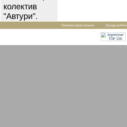
колектив
"Автури".
Правила користування
Засади рейтин