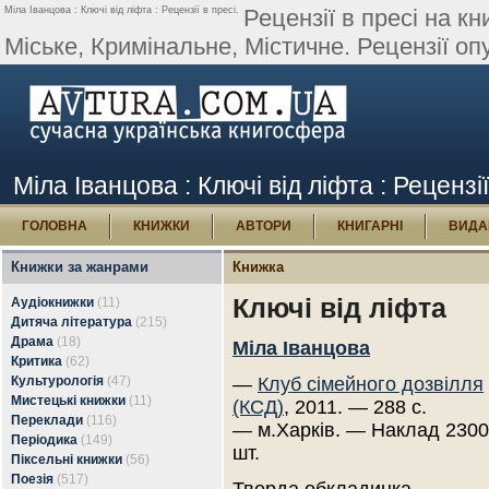
Міла Іванцова : Ключі від ліфта : Рецензії в пресі.
Рецензії в пресі на к
Міське, Кримінальне, Містичне. Рецензії оп
Міла Іванцова : Ключі від ліфта : Рецензії
ГОЛОВНА
КНИЖКИ
АВТОРИ
КНИГАРНІ
ВИДА
Книжки за жанрами
Книжка
Ключі від ліфта
Аудіокнижки
(11)
Дитяча література
(215)
Драма
(18)
Міла Іванцова
Критика
(62)
Культурологія
(47)
—
Клуб сімейного дозвілля
Мистецькі книжки
(11)
(КСД)
, 2011. — 288 с.
Переклади
(116)
— м.Харків. — Наклад 230
Періодика
(149)
шт.
Піксельні книжки
(56)
Поезія
(517)