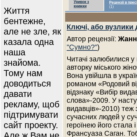
Уривок з
Рецензії в прес
книжки
(1)
Життя
бентежне,
Ключі, або вузлики 
але не зле, як
Автор рецензії:
Жанн
казала одна
"Сумно?"
)
наша
Читачі залюбилися у 
знайома.
авторку міського жін
Тому нам
Вона увійшла в украї
доводиться
романом «Родовий ві
відзнаку «Вибір вида
давати
слова»-2009. У насту
рекламу, щоб
видавців»-2010) теж
підтримувати
сучасних людей у су
сайт проекту.
героїнею його стала
Франсуаза Саган. Тоб
Але ж Вам не