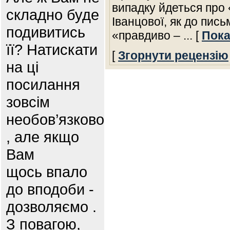
випадку йдеться про 
складно буде
Іванцової, як до пись
подивитись
«правдиво –
... [
Пока
її? Натискати
[
Згорнути рецензію
на ці
посилання
зовсім
необов’язково
, але якщо
Вам
щось впало
до вподоби -
дозволяємо .
З повагою,