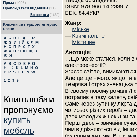
Тверда обкладинка.
Проза
(1098)
ISBN: 978-966-14-2339-7
Пропонується видавцям
(21)
ББК: 84.4УКР
Всі книжки
(1660)
Жанр:
Книжки за першою літерою
—
Міське
назви
—
Кримінальне
А
Б
В
Г
Д
Е
Є
—
Містичне
Ж
З
И
І
Й
К
Л
М
Н
О
П
Р
С
Т
У
Ф
Х
Ц
Ч
Ш
Щ
Э
Анотація:
Ю
Я
…Що може статися, коли в 
A
B
C
D
E
F
G
електроенергії?
H
I
J
K
L
M
N
O
Згасає світло, вимикаються 
P
R
S
T
U
V
W
Але це ще нічого, якщо ти в
1
2
3
9
Темрява і страх зненацька 
В своєму новому романі Лю
Книголюбам
потрапив в таку халепу, сві
Саме через зупинку ліфта 
пропонуємо
чотирьох різних героїв – дв
двох молодих жінок Лізи та 
купить
Перші двоє – звичайні суча
мебель
чим відрізняються від інших 
буденним життям. Вони маю