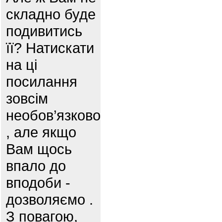
складно буде
подивитись
її? Натискати
на ці
посилання
зовсім
необов’язково
, але якщо
Вам щось
впало до
вподоби -
дозволяємо .
З повагою,