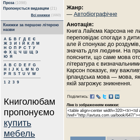
Проза
(1098)
Жанр:
Пропонується видавцям
(21)
—
Автобіографічне
Всі книжки
(1660)
Анотація:
Книжки за першою літерою
назви
Книга Лайєма Карсона не 
переповідає спогади з дити
А
Б
В
Г
Д
Е
Є
але й спонукає до роздумів
Ж
З
И
І
Й
К
Л
М
Н
О
П
Р
С
Т
У
значать для людини. На пр
Ф
Х
Ц
Ч
Ш
Щ
Э
пояснити, що саме мова ото
Ю
Я
література є визначальним
A
B
C
D
E
F
G
H
I
J
K
L
M
N
O
Карсон показує, яку важлив
P
R
S
T
U
V
W
ірландська мова — мова, як
1
2
3
9
якій загрожує зникнення.
Поділитись:
Книголюбам
Лінк із зображенням книжки:
пропонуємо
купить
мебель