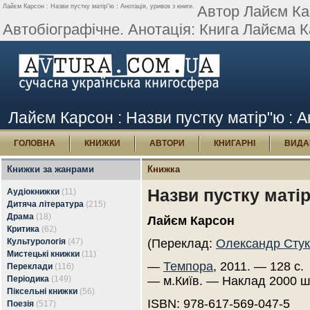
Лайєм Карсон : Назви пустку матір"ю : Анотація, уривок з книги.
Автор Лайєм Ка
Автобіографічне. Анотація: Книга Лайєма К
Лайєм Карсон : Назви пустку матір"ю : А
ГОЛОВНА
КНИЖКИ
АВТОРИ
КНИГАРНІ
ВИДА
Книжки за жанрами
Книжка
Назви пустку маті
Аудіокнижки
(11)
Дитяча література
(215)
Драма
(18)
Лайєм Карсон
Критика
(62)
Культурологія
(47)
(Переклад:
Олександр Сту
Мистецькі книжки
(11)
—
Темпора
, 2011. — 128 с.
Переклади
(116)
Періодика
(149)
— м.Київ. — Наклад 2000 ш
Піксельні книжки
(56)
ISBN: 978-617-569-047-5
Поезія
(517)