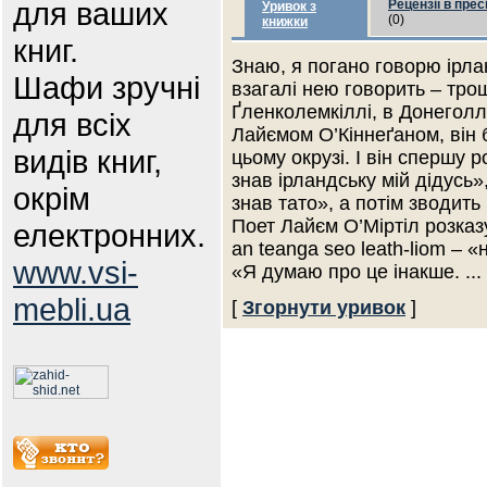
для ваших
Рецензії в прес
Уривок з
(0)
книжки
книг.
Знаю, я погано говорю ірла
Шафи зручні
взагалі нею говорить – тро
Ґленколемкіллі, в Донеголл
для всіх
Лайємом О’Кіннеґаном, він 
видів книг,
цьому окрузі. І він спершу 
знав ірландську мій дідусь»,
окрім
знав тато», а потім зводить
Поет Лайєм О’Міртіл розказ
електронних.
an teanga seo leath-liom – 
www.vsi-
«Я думаю про це інакше.
...
mebli.ua
[
Згорнути уривок
]