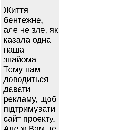
Життя
бентежне,
але не зле, як
казала одна
наша
знайома.
Тому нам
доводиться
давати
рекламу, щоб
підтримувати
сайт проекту.
Але ж Вам не