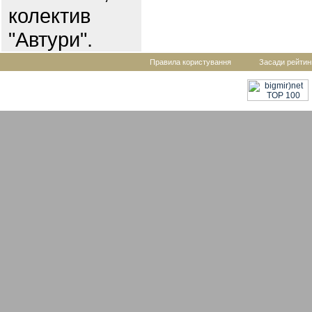
колектив
"Автури".
Правила користування
Засади рейтин