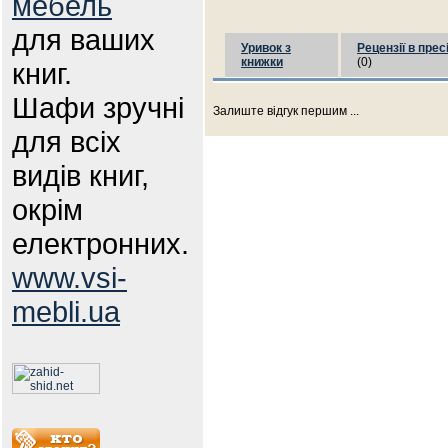
мебель
для ваших
Уривок з
Рецензії в прес
книжки
(0)
книг.
Шафи зручні
Залиште відгук першим ...
для всіх
видів книг,
окрім
електронних.
www.vsi-
mebli.ua