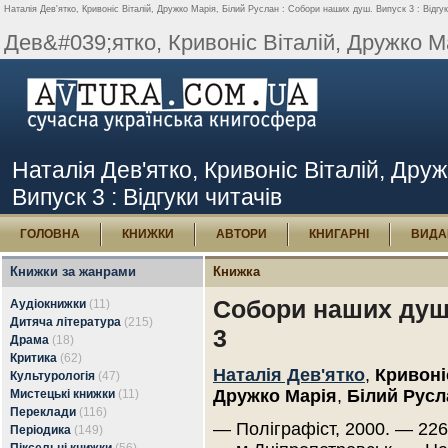
Наталія Дев'ятко, Кривоніс Віталій, Дружко Марія, Білий Руслан : Собори наших душ. Випуск 3 : Відгук
Дев&#039;ятко, Кривоніс Віталій, Дружко Ма
Наталія Дев'ятко, Кривоніс Віталій, Дру
Випуск 3 : Відгуки читачів
ГОЛОВНА
КНИЖКИ
АВТОРИ
КНИГАРНІ
ВИДА
Книжки за жанрами
Книжка
Собори наших душ
Аудіокнижки
(11)
Дитяча література
(215)
3
Драма
(18)
Критика
(62)
Наталія Дев'ятко
,
Кривоні
Культурологія
(47)
Дружко Марія
,
Білий Русл
Мистецькі книжки
(11)
Переклади
(116)
— Поліграфіст, 2000. — 226
Періодика
(149)