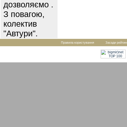
дозволяємо .
З повагою,
колектив
"Автури".
Правила користування
Засади рейтин