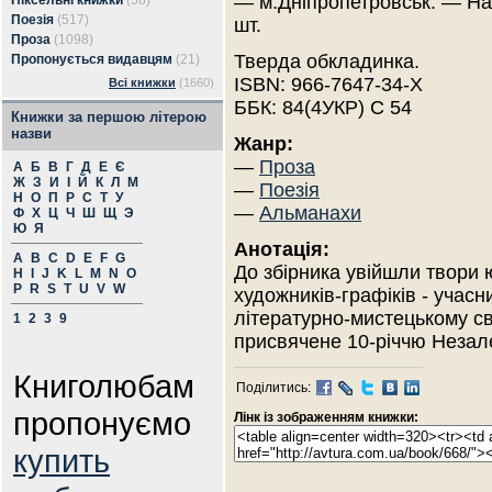
— м.Дніпропетровськ. — Н
Піксельні книжки
(56)
Поезія
(517)
шт.
Проза
(1098)
Тверда обкладинка.
Пропонується видавцям
(21)
ISBN: 966-7647-34-Х
Всі книжки
(1660)
ББК: 84(4УКР) С 54
Книжки за першою літерою
назви
Жанр:
—
Проза
А
Б
В
Г
Д
Е
Є
Ж
З
И
І
Й
К
Л
М
—
Поезія
Н
О
П
Р
С
Т
У
—
Альманахи
Ф
Х
Ц
Ч
Ш
Щ
Э
Ю
Я
Анотація:
A
B
C
D
E
F
G
До збірника увійшли твори ю
H
I
J
K
L
M
N
O
P
R
S
T
U
V
W
художників-графіків - учасн
літературно-мистецькому св
1
2
3
9
присвячене 10-річчю Незале
Книголюбам
Поділитись:
пропонуємо
Лінк із зображенням книжки:
купить