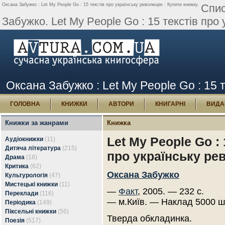
Оксана Забужко : Let My People Go : 15 текстів про українську революцію : Купити книжку.
Спис
Забужко. Let My People Go : 15 текстів про
Оксана Забужко : Let My People Go : 15 
ГОЛОВНА
КНИЖКИ
АВТОРИ
КНИГАРНІ
ВИДА
Книжки за жанрами
Книжка
Let My People Go : 
Аудіокнижки
(11)
Дитяча література
(215)
про українську ре
Драма
(18)
Критика
(62)
Оксана Забужко
Культурологія
(47)
Мистецькі книжки
(11)
—
Факт
, 2005. — 232 с.
Переклади
(116)
— м.Київ. — Наклад 5000 ш
Періодика
(149)
Піксельні книжки
(56)
Тверда обкладинка.
Поезія
(517)