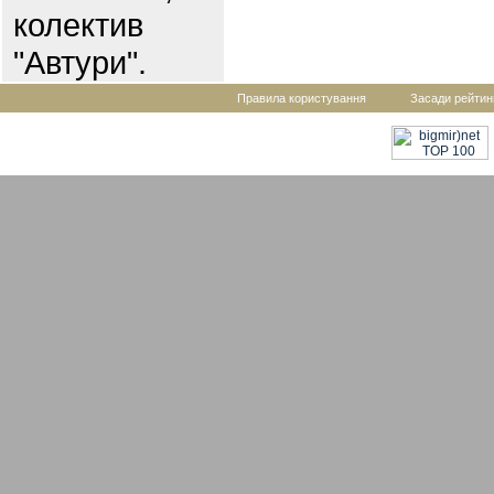
колектив
"Автури".
Правила користування
Засади рейтин