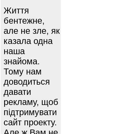
Життя
бентежне,
але не зле, як
казала одна
наша
знайома.
Тому нам
доводиться
давати
рекламу, щоб
підтримувати
сайт проекту.
Але ж Вам не