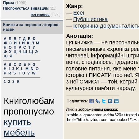
Проза
(1098)
Жанр:
Пропонується видавцям
(21)
—
Есеї
Всі книжки
(1660)
—
Публіцистика
Книжки за першою літерою
—
Історична документаліст
назви
Анотація:
А
Б
В
Г
Д
Е
Є
Ця книжка — не персональ
Ж
З
И
І
Й
К
Л
М
Н
О
П
Р
С
Т
У
письменницька «хроніка рев
Ф
Х
Ц
Ч
Ш
Щ
Э
читачеві, інформаційні штр
Ю
Я
вона, сподіваюсь, і додаст
A
B
C
D
E
F
G
головне питання, яке мен
H
I
J
K
L
M
N
O
P
R
S
T
U
V
W
історію і ПИСАТИ про неї. 
з неї СМИСЛ — той, котрий
1
2
3
9
культурної пам’яти народу.
Книголюбам
Поділитись:
пропонуємо
Лінк із зображенням книжки:
купить
мебель