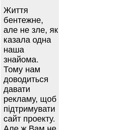
Життя
бентежне,
але не зле, як
казала одна
наша
знайома.
Тому нам
доводиться
давати
рекламу, щоб
підтримувати
сайт проекту.
Але ж Вам не