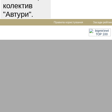
колектив
"Автури".
Правила користування
Засади рейтин