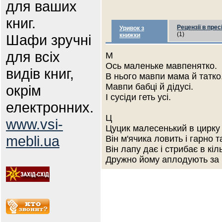
для ваших
книг.
Рецензії в прес
Уривок з
(1)
Шафи зручні
книжки
для всіх
М
Ось маленьке мавпенятко.
видів книг,
В нього мавпи мама й татко
Мавпи бабці й дідусі.
окрім
І сусіди геть усі.
електронних.
Ц
www.vsi-
Цуцик малесенький в цирку
mebli.ua
Він м'ячика ловить і гарно 
Він лапу дає і стрибає в кіл
Дружно йому аплодують за 