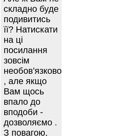
складно буде
подивитись
її? Натискати
на ці
посилання
зовсім
необов’язково
, але якщо
Вам щось
впало до
вподоби -
дозволяємо .
З повагою,