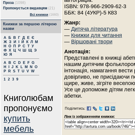
автографа.
Проза
(1098)
ISBN: 978-966-2909-62-3
Пропонується видавцям
(21)
ББК: 84 (4УКР)-5 К83
Всі книжки
(1660)
Жанр:
Книжки за першою літерою
—
Дитяча література
назви
—
Книжки для читання
А
Б
В
Г
Д
Е
Є
—
Віршовані твори
Ж
З
И
І
Й
К
Л
М
Н
О
П
Р
С
Т
У
Ф
Х
Ц
Ч
Ш
Щ
Э
Анотація:
Ю
Я
Представлені в книжці абетк
A
B
C
D
E
F
G
нашим дитячим фольклором.
H
I
J
K
L
M
N
O
інтонація, намагання вест
P
R
S
T
U
V
W
довірливо, не присідаючи п
1
2
3
9
щире, живе, зігріте весело
Усе це допоможе дітям легк
Книголюбам
абетки.
пропонуємо
Поділитись:
купить
Лінк із зображенням книжки:
мебель