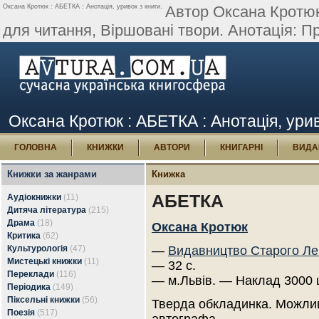
Оксана Кротюк : АБЕТКА : Анотація, уривок з книги.
Автор Оксана Кротюк
для читання, Віршовані твори. Анотація: Пре
Оксана Кротюк : АБЕТКА : Анотація, урив
ГОЛОВНА
КНИЖКИ
АВТОРИ
КНИГАРНІ
ВИДА
Книжки за жанрами
Книжка
АБЕТКА
Аудіокнижки
(11)
Дитяча література
(215)
Драма
(18)
Оксана Кротюк
Критика
(62)
Культурологія
(47)
—
Видавництво Старого Ле
Мистецькі книжки
(11)
— 32 с.
Переклади
(116)
— м.Львів. — Наклад 3000 
Періодика
(149)
Піксельні книжки
(56)
Тверда обкладинка. Можлив
Поезія
(517)