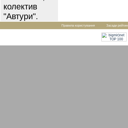
колектив
"Автури".
Правила користування
Засади рейтин