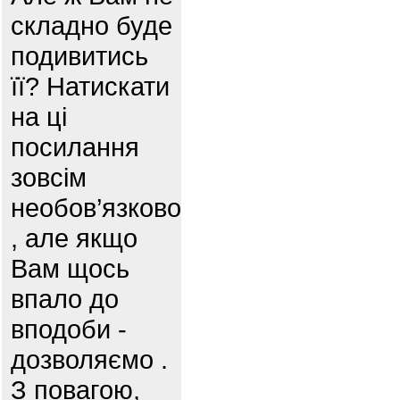
складно буде
подивитись
її? Натискати
на ці
посилання
зовсім
необов’язково
, але якщо
Вам щось
впало до
вподоби -
дозволяємо .
З повагою,