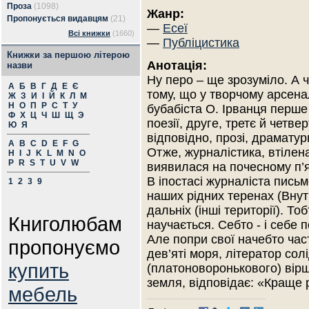
Проза
(1098)
Жанр:
Пропонується видавцям
(21)
—
Есеї
Всі книжки
(1660)
—
Публіцистика
Книжки за першою літерою
Анотація:
назви
Ну перо – ще зрозумiло. А 
А
Б
В
Г
Д
Е
Є
тому, що у творчому арсена
Ж
З
И
І
Й
К
Л
М
Н
О
П
Р
С
Т
У
бубабiста О. Iрванця перш
Ф
Х
Ц
Ч
Ш
Щ
Э
поезiї, друге, третє й четвер
Ю
Я
вiдповiдно, прозi, драматург
A
B
C
D
E
F
G
Отже, журналiстика, втiлена
H
I
J
K
L
M
N
O
P
R
S
T
U
V
W
виявилася на почесному п’я
В iпостасi журналiста пись
1
2
3
9
наших рiдних теренах (Внутрi
дальнiх (iншi територiї). Тоб
Книголюбам
научається. Себто - i себе п
Але попри свої начебто част
пропонуємо
дев’ятi моря, лiтератор со
купить
(платоноворонькового) вiрш
земля, вiдповiдає: «Краще 
мебель