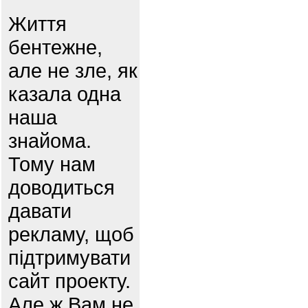
Життя
бентежне,
але не зле, як
казала одна
наша
знайома.
Тому нам
доводиться
давати
рекламу, щоб
підтримувати
сайт проекту.
Але ж Вам не