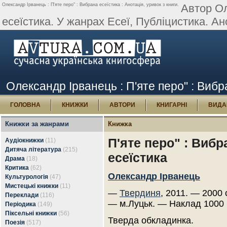
Олександр Ірванець : П'яте перо" : Вибрана есеїстика : Анотація, уривок з книги.
Автор Ол
есеїстика. У жанрах Есеї, Публіцистика. Ано
Олександр Ірванець : П'яте перо" : Вибра
ГОЛОВНА
КНИЖКИ
АВТОРИ
КНИГАРНІ
ВИДА
Книжки за жанрами
Книжка
П'яте перо" : Вибр
Аудіокнижки
(11)
Дитяча література
(215)
есеїстика
Драма
(18)
Критика
(62)
Олександр Ірванець
Культурологія
(47)
Мистецькі книжки
(11)
—
Твердиня
, 2011. — 2000 
Переклади
(116)
— м.Луцьк. — Наклад 1000 
Періодика
(149)
Піксельні книжки
(56)
Тверда обкладинка.
Поезія
(517)