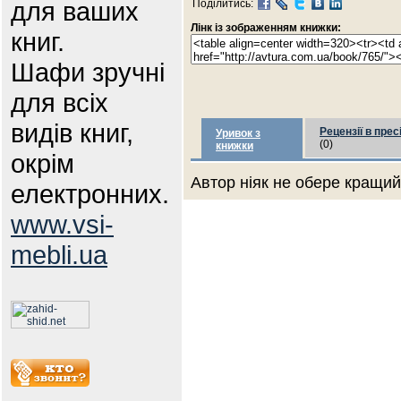
для ваших
Поділитись:
Лінк із зображенням книжки:
книг.
Шафи зручні
для всіх
видів книг,
Рецензії в прес
Уривок з
(0)
книжки
окрім
Автор ніяк не обере кращий 
електронних.
www.vsi-
mebli.ua