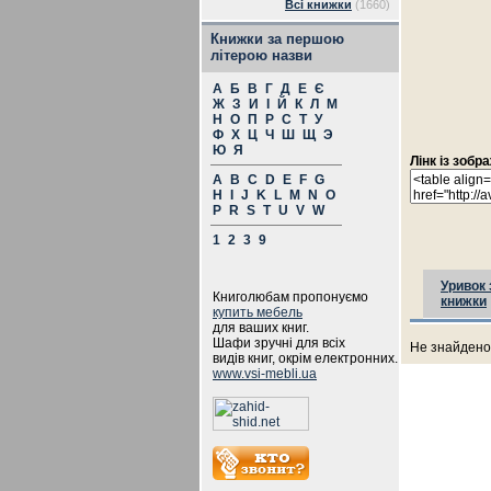
Всі книжки
(1660)
Книжки за першою
літерою назви
А
Б
В
Г
Д
Е
Є
Ж
З
И
І
Й
К
Л
М
Н
О
П
Р
С
Т
У
Ф
Х
Ц
Ч
Ш
Щ
Э
Ю
Я
Лінк із зоб
A
B
C
D
E
F
G
H
I
J
K
L
M
N
O
P
R
S
T
U
V
W
1
2
3
9
Уривок 
Книголюбам пропонуємо
книжки
купить мебель
для ваших книг.
Шафи зручні для всіх
Не знайдено 
видів книг, окрім електронних.
www.vsi-mebli.ua