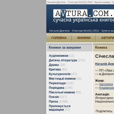
Наталія Дев'ятко : Січеслав №1(31) 2012 : Купити книжку.
С
Наталія Дев'ятко : Січеслав №1(31) 2012 : Купити кн
ГОЛОВНА
КНИЖКИ
АВТОР
Книжки за жанрами
Книжка
Січесла
Аудіокнижки
(11)
Дитяча література
(215)
Наталія Дев
Драма
(18)
Критика
(62)
— ПП «Ліра Л
Культурологія
(47)
— м.Дніпроп
Мистецькі книжки
(11)
Жанр:
Переклади
(116)
—
Часописи
Періодика
(149)
—
Альманах
Піксельні книжки
(56)
Анотація:
Поезія
(517)
Літературно
Проза
(1098)
Національної
Пропонується
видавцям
(21)
Поділитись: