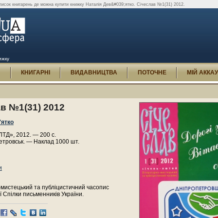
писок книгарень де можна купити книжку Наталія Дев&#039;ятко. Січеслав №1(31) 2012.
ижку
И
КНИГАРНІ
ВИДАВНИЦТВА
ПОТОЧНЕ
МІЙ АККА
в №1(31) 2012
'ятко
ТД», 2012. — 200 с.
етровськ. — Наклад 1000 шт.
и
-мистецький та публіцистичний часопис
 Спілки письменників України.