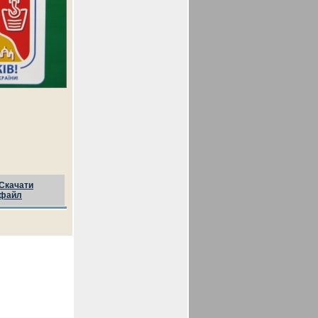
Скачати
файл