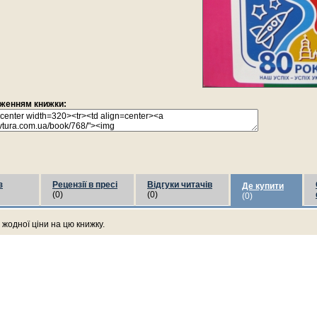
раженням книжки:
з
Рецензії в пресі
Відгуки читачів
Де купити
(0)
(0)
(0)
жодної ціни на цю книжку.