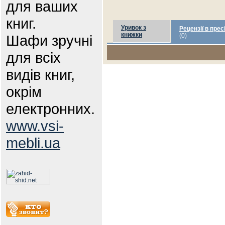
для ваших
книг.
Уривок з
Рецензії в прес
книжки
Шафи зручні
(0)
для всіх
видів книг,
окрім
електронних.
www.vsi-
mebli.ua