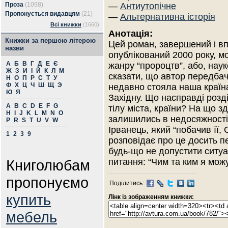
Проза
(1098)
—
Антиутопічне
Пропонується видавцям
(21)
—
Альтернативна історія
Всі книжки
(1660)
Анотація:
Книжки за першою літерою
Цей роман, завершений і в
назви
опублікований 2000 року, м
А
Б
В
Г
Д
Е
Є
жанру “пророцтв”, або, нау
Ж
З
И
І
Й
К
Л
М
сказати, що автор передбач
Н
О
П
Р
С
Т
У
Ф
Х
Ц
Ч
Ш
Щ
Э
недавно стояла наша країна
Ю
Я
Західну. Що насправді розді
A
B
C
D
E
F
G
тілу міста, країни? На що 
H
I
J
K
L
M
N
O
залишились в недосяжності 
P
R
S
T
U
V
W
Ірванець, який “побачив її, 
1
2
3
9
розповідає про це досить 
будь-що не допустити ситуац
Книголюбам
питання: “Чим та ким я можу
пропонуємо
Поділитись:
купить
Лінк із зображенням книжки:
мебель