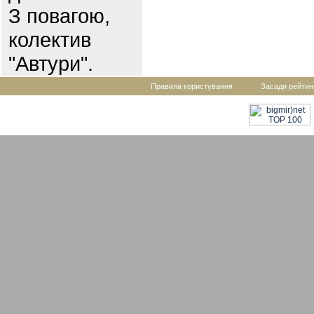
З повагою,
колектив
"Автури".
Правила користування
Засади рейтин