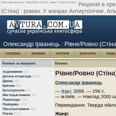
Олександр Ірванець : Рівне/Ровно (Стіна) : роман : Рецензії в пресі.
Рецензії в пр
(Стіна) : роман. У жанрах Антиутопічне, Аль
Олександр Ірванець : Рівне/Ровно (Стіна)
ГОЛОВНА
КНИЖКИ
АВТОРИ
КНИГАРНІ
ВИДА
Книжки за жанрами
Книжка
Рівне/Ровно (Стіна
Аудіокнижки
(11)
Дитяча література
(215)
Драма
(18)
Олександр Ірванець
Критика
(62)
Культурологія
(47)
—
Факт
, 2006. — 156 с.
Мистецькі книжки
(11)
— м.Київ. — Наклад 2000 ш
Переклади
(116)
Періодика
(149)
Перевидання. Тверда обкл
Піксельні книжки
(56)
Жанр:
Поезія
(517)