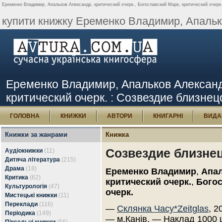
Еременко Владимир, Апальков Александр, критический очерк., Богославский Марк, критический очерк.
купити книжку Еременко Владимир, Апалько
Еременко Владимир, Апальков Александр
критический очерк. : Созвездие близнец
ГОЛОВНА
КНИЖКИ
АВТОРИ
КНИГАРНІ
ВИДА
Книжки за жанрами
Книжка
Созвездие близне
Аудіокнижки
(11)
Дитяча література
(215)
Драма
(18)
Еременко Владимир
,
Апал
Критика
(62)
критический очерк.
,
Богос
Культурологія
(47)
очерк.
Мистецькі книжки
(11)
Переклади
(116)
—
Склянка Часу*Zeitglas
, 2
Періодика
(149)
— м.Канів. — Наклад 1000 