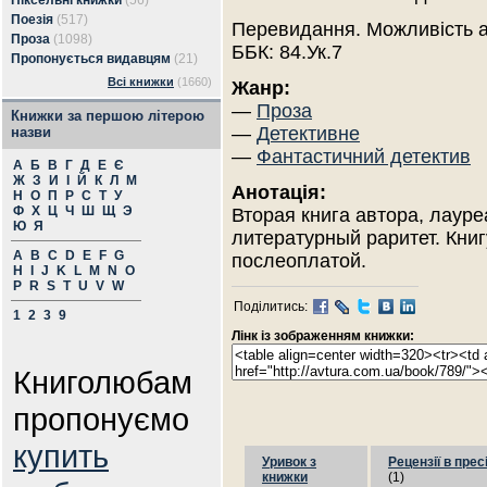
Піксельні книжки
(56)
Поезія
(517)
Перевидання. Можливість 
Проза
(1098)
ББК: 84.Ук.7
Пропонується видавцям
(21)
Всі книжки
(1660)
Жанр:
—
Проза
Книжки за першою літерою
—
Детективне
назви
—
Фантастичний детектив
А
Б
В
Г
Д
Е
Є
Ж
З
И
І
Й
К
Л
М
Анотація:
Н
О
П
Р
С
Т
У
Ф
Х
Ц
Ч
Ш
Щ
Э
Вторая книга автора, лаур
Ю
Я
литературный раритет. Книг
A
B
C
D
E
F
G
послеоплатой.
H
I
J
K
L
M
N
O
P
R
S
T
U
V
W
Поділитись:
1
2
3
9
Лінк із зображенням книжки:
Книголюбам
пропонуємо
купить
Уривок з
Рецензії в прес
книжки
(1)