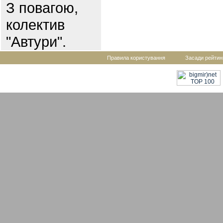
З повагою,
колектив
"Автури".
Правила користування
Засади рейтин