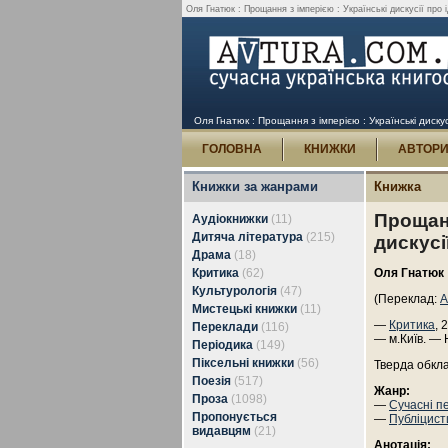
Оля Гнатюк : Прощання з імперією : Українські дискусії про і
Оля Гнатюк : Прощання з імперією : Українські дискусі
ГОЛОВНА
КНИЖКИ
АВТОР
Книжки за жанрами
Книжка
Прощанн
Аудіокнижки
(11)
Дитяча література
(215)
дискусі
Драма
(18)
Критика
(62)
Оля Гнатюк
Культурологія
(47)
(Переклад:
А
Мистецькі книжки
(11)
—
Критика
, 
Переклади
(116)
— м.Київ. — 
Періодика
(149)
Піксельні книжки
(56)
Тверда обкл
Поезія
(517)
Жанр:
Проза
(1098)
—
Сучасні п
Пропонується
—
Публіцист
видавцям
(21)
Анотація: