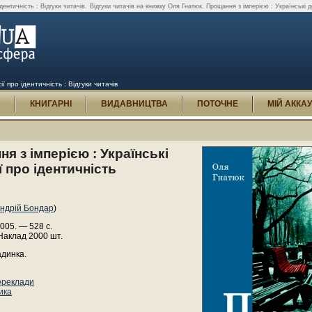
дентичність : Відгуки читачів.
Відгуки читачів на книжку Оля Гнатюк. Прощання з імперією : Українські д
ї про ідентичність : Відгуки читачів
И
КНИГАРНІ
ВИДАВНИЦТВА
ПОТОЧНЕ
МІЙ АККА
я з імперією : Українські
ї про ідентичність
ндрій Бондар
)
2005. — 528 с.
Наклад 2000 шт.
адинка.
ереклади
ика