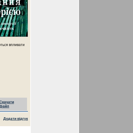
ються впливати
Скачати
файл
Додати відгук