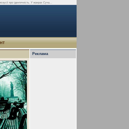
искусії про ідентичність. У жанрах Суча...
УНТ
Реклама