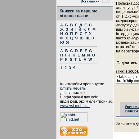
Всі книжки
(1660)
Польська до
аналізує деб
Книжки за першою
національної
літерою назви
ст. Ті диску
східноєвропе
А
Б
В
Г
Д
Е
Є
дискурсу іден
Ж
З
И
І
Й
К
Л
М
виміри украї
Н
О
П
Р
С
Т
У
інтердисципл
Ф
Х
Ц
Ч
Ш
Щ
Э
часто конкур
Ю
Я
модернізацій
стратегії пе
A
B
C
D
E
F
G
на перетворе
H
I
J
K
L
M
N
O
P
R
S
T
U
V
W
Поділитись:
1
2
3
9
Лінк із зоб
Книголюбам пропонуємо
купить мебель
для ваших книг.
Шафи зручні для всіх
видів книг, окрім електронних.
www.vsi-mebli.ua
Уривок 
книжки
Залиште відг