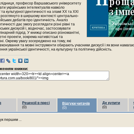
слідниця, професор Варшавського університету
ати українських інтелектуалів навколо
 та культурної ідентичності на зламі ХХ та ХХІ
сії розглянуто в ширшому контексті центрально-
йських дебатів про ідентичність. Аналіз
тичності дає змогу розглядати різні рівні та
нських дискусій і, водночас, застосовувати
інарний підхід. У книжці описано різноманітні,
етні проекти, зокрема нативістські та
ні. Окрему увагу зосереджено на тому, які
реконування та мовні інструменти обирають учасники дискусії і як вони намага
ння української ідентичності, на культурну та політичну дійсність.
раженням книжки:
з
Рецензії в пресі
Де купити
Відгуки читачів
(0)
(0)
(0)
ук першим ...