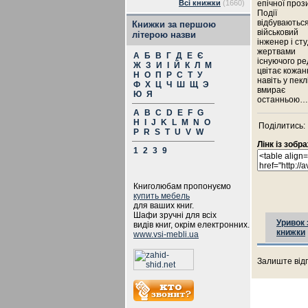
Всі книжки
(1660)
епічної проз
Події
відбуваються 
Книжки за першою
військовий
літерою назви
інженер і ст
жертвами
А
Б
В
Г
Д
Е
Є
існуючого ре
Ж
З
И
І
Й
К
Л
М
цвітає кожан
Н
О
П
Р
С
Т
У
навіть у пек
Ф
Х
Ц
Ч
Ш
Щ
Э
вмирає
Ю
Я
останньою…
A
B
C
D
E
F
G
H
I
J
K
L
M
N
O
Поділитись:
P
R
S
T
U
V
W
Лінк із зоб
1
2
3
9
Книголюбам пропонуємо
купить мебель
для ваших книг.
Шафи зручні для всіх
Уривок 
видів книг, окрім електронних.
книжки
www.vsi-mebli.ua
Залиште відг