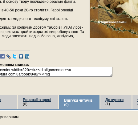
и. В основу твору покладено реальні факти.
в 40-50 роки 20-го століття. Герої оповіді
удентка медичного технікуму, які стають
джиму. За колючим дротом таборів ГУЛАГу роз-
ня, яке має пройти жорстокі випробовування. Та
лі люди плекають надію, бо вона, як відомо,
раженням книжки:
з
Рецензії в пресі
Де купити
Відгуки читачів
(0)
(1)
(0)
ук першим ...