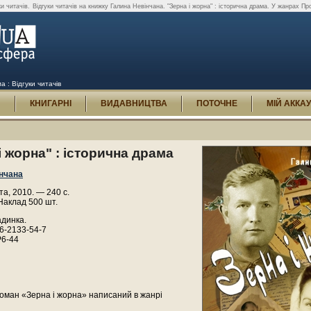
ки читачів.
Відгуки читачів на книжку Галина Невінчана. "Зерна і жорна" : історична драма. У жанрах Пр
а : Відгуки читачів
И
КНИГАРНІ
ВИДАВНИЦТВА
ПОТОЧНЕ
МІЙ АККА
і жорна" : історична драма
нчана
а, 2010. — 240 с.
Наклад 500 шт.
адинка.
6-2133-54-7
Р6-44
оман «Зерна і жорна» написаний в жанрі