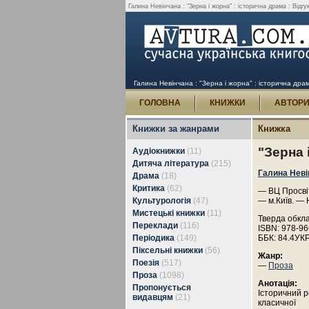
Галина Невінчана : "Зерна і жорна" : історична драма : Відгу
Галина Невінчана : "Зерна і жорна" : історична драм
ГОЛОВНА
КНИЖКИ
АВТОР
Книжки за жанрами
Книжка
"Зерна 
Аудіокнижки
(11)
Дитяча література
(215)
Галина Неві
Драма
(18)
Критика
(62)
— ВЦ Просвіт
Культурологія
(47)
— м.Київ. — 
Мистецькі книжки
(11)
Тверда обкл
Переклади
(116)
ISBN: 978-96
Періодика
(149)
ББК: 84.4УК
Піксельні книжки
(56)
Жанр:
Поезія
(517)
—
Проза
Проза
(1098)
Анотація:
Пропонується
Історичний р
видавцям
(21)
класичної