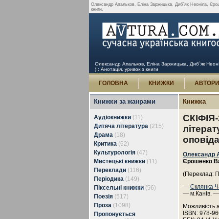
Олександр Апальков, Еліна Заржицька, Диб`як Неоніла, Єроше
книги.
Олександр Апальков, Еліна Заржицька, Диб`як Неоніл
) : Анотація, уривок з книги
ГОЛОВНА
КНИЖКИ
АВТОР
Книжки за жанрами
Книжка
СКІФІЯ-
Аудіокнижки
(11)
Дитяча література
(215)
літерат
Драма
(18)
оповіда
Критика
(62)
Культурологія
(47)
Олександр 
Мистецькі книжки
(11)
Єрошенко В
Переклади
(116)
(Переклад: 
Періодика
(149)
—
Склянка Ч
Піксельні книжки
(56)
— м.Канів. —
Поезія
(517)
Проза
(1098)
Можливість 
ISBN: 978-96
Пропонується