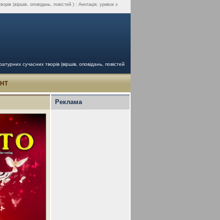
ів (віршів, оповідань, повістей ) : Анотація, уривок з
турних сучасних творів (віршів, оповідань, повістей
УНТ
Реклама