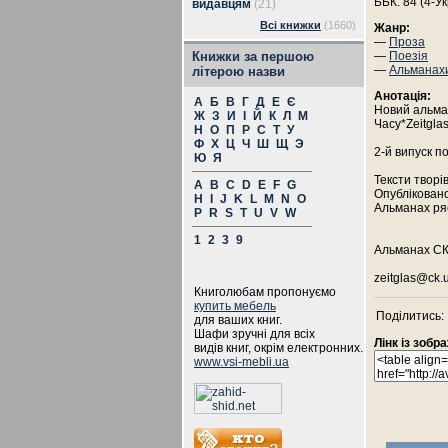
ББК: 84 (4-Ук
видавцям
(21)
Всі книжки
(1660)
Жанр:
—
Проза
Книжки за першою
—
Поезія
—
Альманах
літерою назви
Анотація:
А
Б
В
Г
Д
Е
Є
Новий альма
Ж
З
И
І
Й
К
Л
М
Часу*Zeitglas
Н
О
П
Р
С
Т
У
Ф
Х
Ц
Ч
Ш
Щ
Э
2-й випуск по
Ю
Я
Тексти творі
A
B
C
D
E
F
G
Опубліковано
H
I
J
K
L
M
N
O
Альманах ря
P
R
S
T
U
V
W
1
2
3
9
Альманах СКІ
zeitglas@ck.u
Книголюбам пропонуємо
купить мебель
Поділитись:
для ваших книг.
Шафи зручні для всіх
Лінк із зоб
видів книг, окрім електронних.
www.vsi-mebli.ua