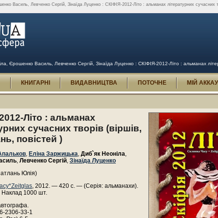
нко Василь, Левченко Сергій, Зінаїда Луценко : СКІФІЯ-2012-Літо : альманах літературних сучасних твор
а, Єрошенко Василь, Левченко Сергій, Зінаїда Луценко : СКІФІЯ-2012-Літо : альманах літера
И
КНИГАРНІ
ВИДАВНИЦТВА
ПОТОЧНЕ
МІЙ АККА
2012-Літо : альманах
урних сучасних творів (віршів,
нь, повістей )
Апальков
,
Еліна Заржицька
,
Диб`як Неоніла
,
асиль
,
Левченко Сергій
,
Зінаїда Луценко
Патлань Юлія)
асу*Zeitglas
, 2012. — 420 с. — (Серія: альманахи).
 Наклад 1000 шт.
автографа.
6-2306-33-1