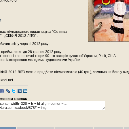
р.-Рос) 6-5
и
нах міжнародного видавництва "Склянка
" - „СКІФІЯ-2012-ЛІТО” .
бачив світ у червніі 2012 року .
в приймалися: до 28 травня 2012 року.
 прозові та поетичні твори 90 -то авторів сучасної Украхни, Росії, США.
сно ілюстровано молодими художниками України.
ФІЯ-2012-ЛІТО можна придбати післяоплатою (40 грн.), замовивши його у вид
krtel.net
раженням книжки: