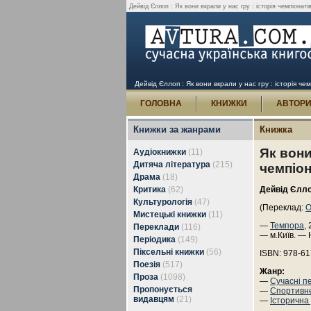
Дейвід Єллоп : Як вони вкрали у нас гру : історія чемпіонатів
Дейвід Єллоп : Як вони вкрали у нас гру : історія чем
ГОЛОВНА
КНИЖКИ
АВТОР
Книжки за жанрами
Книжка
Як вони
Аудіокнижки
(11)
Дитяча література
(215)
чемпіон
Драма
(18)
Критика
(62)
Дейвід Єлл
Культурологія
(47)
(Переклад:
О
Мистецькі книжки
(11)
—
Темпора
,
Переклади
(116)
— м.Київ. — 
Періодика
(149)
Піксельні книжки
(56)
ISBN: 978-6
Поезія
(517)
Жанр:
Проза
(1098)
—
Сучасні п
Пропонується
—
Спортивн
видавцям
(21)
—
Історична