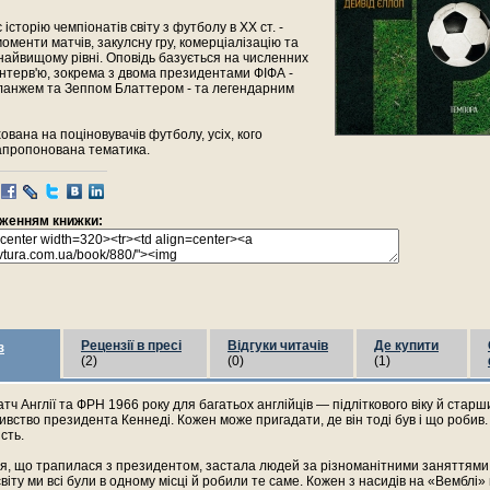
історію чемпіонатів світу з футболу в ХХ ст. -
моменти матчів, закулсну гру, комерціалізацію та
найвищому рівні. Оповідь базується на численних
інтерв'ю, зокрема з двома президентами ФІФА -
анжем та Зеппом Блаттером - та легендарним
ована на поціновувачів футболу, усіх, кого
запропонована тематика.
раженням книжки:
Рецензії в пресі
Відгуки читачів
Де купити
з
(2)
(0)
(1)
тч Англії та ФРН 1966 року для багатьох англійців — підліткового віку й стар
ивство президента Кеннеді. Кожен може пригадати, де він тоді був і що робив.
сть.
ія, що трапилася з президентом, застала людей за різноманітними заняттями.
віту ми всі були в одному місці й робили те саме. Кожен з насидів на «Вемблі» 