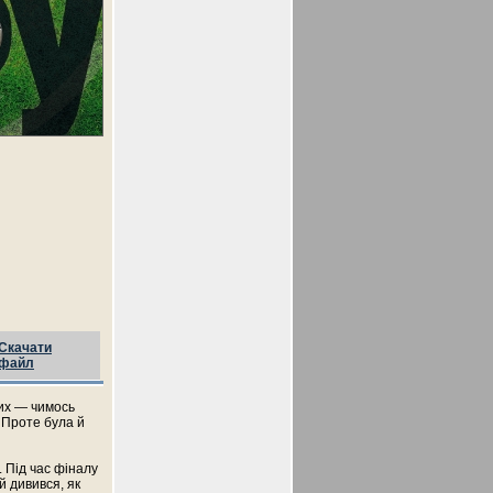
Скачати
файл
ших — чимось
 Проте була й
 Під час фіналу
й дивився, як