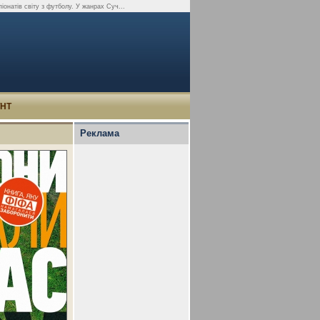
піонатів світу з футболу. У жанрах Суч...
УНТ
Реклама