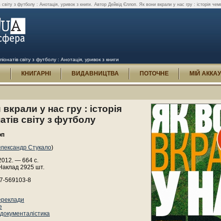
 світу з футболу : Анотація, уривок з книги.
Автор Дейвід Єллоп. Як вони вкрали у нас гру : історія чем
піонатів світу з футболу : Анотація, уривок з книги
И
КНИГАРНІ
ВИДАВНИЦТВА
ПОТОЧНЕ
МІЙ АККА
 вкрали у нас гру : історія
атів світу з футболу
оп
лександр Стукало
)
 2012. — 664 с.
Наклад 2925 шт.
17-569103-8
ереклади
е
 документалістика