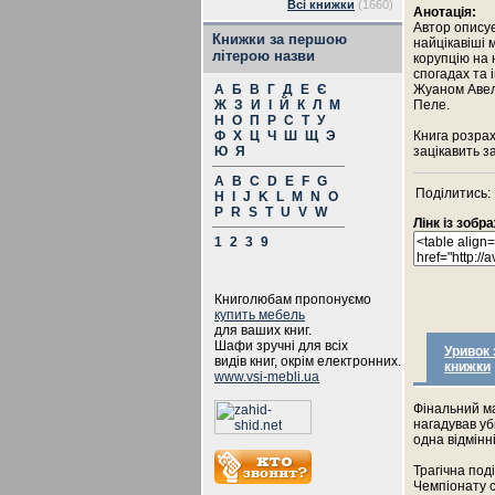
Всі книжки
(1660)
Анотація:
Автор описує 
Книжки за першою
найцікавіші 
літерою назви
корупцію на 
спогадах та 
А
Б
В
Г
Д
Е
Є
Жуаном Авел
Ж
З
И
І
Й
К
Л
М
Пеле.
Н
О
П
Р
С
Т
У
Ф
Х
Ц
Ч
Ш
Щ
Э
Книга розрах
Ю
Я
зацікавить 
A
B
C
D
E
F
G
Поділитись:
H
I
J
K
L
M
N
O
P
R
S
T
U
V
W
Лінк із зоб
1
2
3
9
Книголюбам пропонуємо
купить мебель
для ваших книг.
Шафи зручні для всіх
Уривок 
видів книг, окрім електронних.
книжки
www.vsi-mebli.ua
Фінальний ма
нагадував уб
одна відмінні
Трагічна под
Чемпіонату с