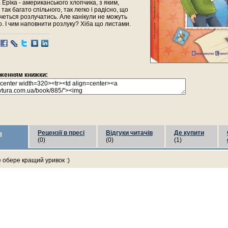
а Еріка - американського хлопчика, з яким,
так багато спільного, так легко і радісно, що
очеться розлучатись. Але канікули не можуть
о. І чим наповнити розлуку? Хіба що листами.
раженням книжки:
Рецензії в пресі
Відгуки читачів
Де купити
з
(0)
(0)
(1)
е обере кращий уривок :)