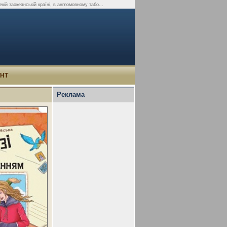
ій заокеанській країні, в англомовному табо...
УНТ
Реклама