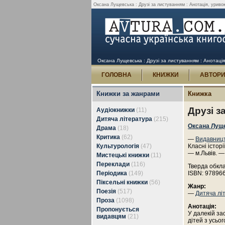
Оксана Лущевська : Друзі за листуванням : Анотація, уривок
Оксана Лущевська : Друзі за листуванням : Анотація
ГОЛОВНА
КНИЖКИ
АВТОР
Книжки за жанрами
Книжка
Друзі з
Аудіокнижки
(11)
Дитяча література
(215)
Оксана Лущ
Драма
(18)
Критика
(62)
—
Видавницт
Культурологія
(47)
Класні історії
— м.Львів. —
Мистецькі книжки
(11)
Переклади
(116)
Тверда обкл
Періодика
(149)
ISBN: 97896
Піксельні книжки
(56)
Жанр:
Поезія
(517)
—
Дитяча лі
Проза
(1098)
Анотація:
Пропонується
У далекій за
видавцям
(21)
дітей з усьог