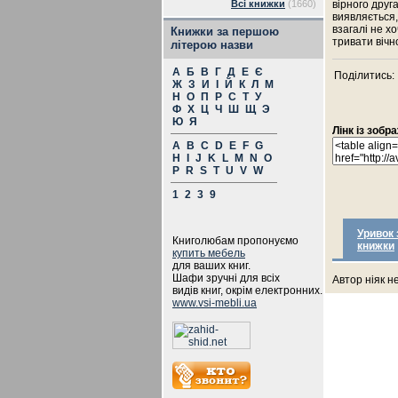
Всі книжки
(1660)
вірного друг
виявляється, 
взагалі не х
Книжки за першою
тривати вічн
літерою назви
А
Б
В
Г
Д
Е
Є
Поділитись:
Ж
З
И
І
Й
К
Л
М
Н
О
П
Р
С
Т
У
Ф
Х
Ц
Ч
Ш
Щ
Э
Ю
Я
Лінк із зоб
A
B
C
D
E
F
G
H
I
J
K
L
M
N
O
P
R
S
T
U
V
W
1
2
3
9
Уривок 
Книголюбам пропонуємо
книжки
купить мебель
для ваших книг.
Шафи зручні для всіх
Автор ніяк н
видів книг, окрім електронних.
www.vsi-mebli.ua