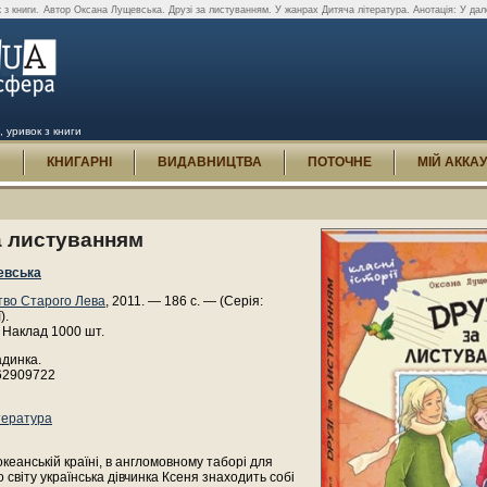
 з книги.
Автор Оксана Лущевська. Друзі за листуванням. У жанрах Дитяча література. Анотація: У далек
, уривок з книги
И
КНИГАРНІ
ВИДАВНИЦТВА
ПОТОЧНЕ
МІЙ АККА
а листуванням
евська
во Старого Лева
, 2011. — 186 с. — (Серія:
).
 Наклад 1000 шт.
адинка.
62909722
тература
океанській країні, в англомовному таборі для
о світу українська дівчинка Ксеня знаходить собі