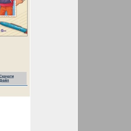
Скачати
файл