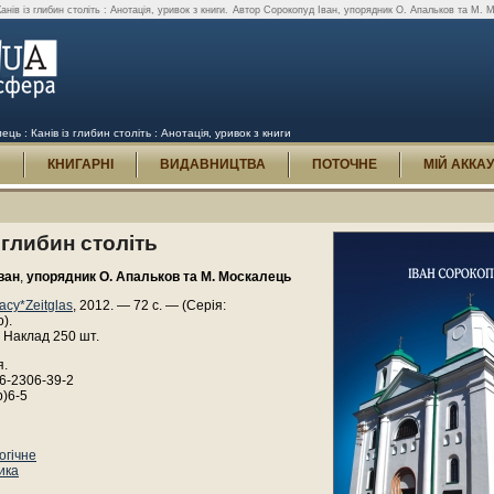
ів із глибин століть : Анотація, уривок з книги.
Автор Сорокопуд Іван, упорядник О. Апальков та М. Мос
ць : Канів із глибин століть : Анотація, уривок з книги
И
КНИГАРНІ
ВИДАВНИЦТВА
ПОТОЧНЕ
МІЙ АККА
з глибин століть
ван
,
упорядник О. Апальков та М. Москалець
асу*Zeitglas
, 2012. — 72 с. — (Серія:
).
 Наклад 250 шт.
я.
6-2306-39-2
р)6-5
огічне
ика