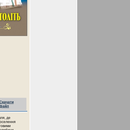
Скачати
файл
мля, де
поселення
уговими