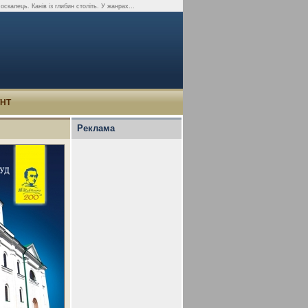
калець. Канів із глибин століть. У жанрах...
УНТ
Реклама