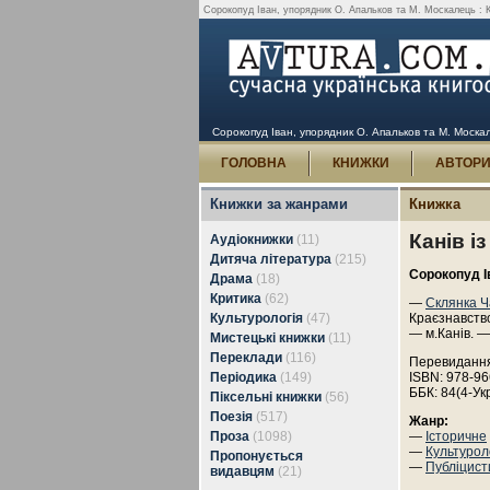
Сорокопуд Іван, упорядник О. Апальков та М. Москалець : Кан
Сорокопуд Іван, упорядник О. Апальков та М. Москале
ГОЛОВНА
КНИЖКИ
АВТОР
Книжки за жанрами
Книжка
Канів і
Аудіокнижки
(11)
Дитяча література
(215)
Сорокопуд І
Драма
(18)
Критика
(62)
—
Склянка Ч
Культурологія
(47)
Краєзнавство
— м.Канів. —
Мистецькі книжки
(11)
Переклади
(116)
Перевиданн
Періодика
(149)
ISBN: 978-96
ББК: 84(4-Ук
Піксельні книжки
(56)
Поезія
(517)
Жанр:
Проза
(1098)
—
Історичне
—
Культурол
Пропонується
—
Публіцист
видавцям
(21)