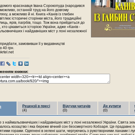
ідомого краєзнавця Івана Сорокопуда (народився
, можливо, останній труд на його довгому
яху, а можливо й ні. Книга «Канів із глибин
вітлює історичні сторінки міста, його традиційні
улиць, ярів, пагрбів, тощо. Тож вона прийдеться до
 хто цікавиться історією України, адже «Канів -
льовничіших і найдавніших міст у лоні незалежної
придбати, замовивши її у видавництві
 40 грн.
krtel.net
раженням книжки:
Рецензії в пресі
Відгуки читачів
Де купити
з
(4)
(0)
(0)
дне з наймальовничіших і найдавніших міст у лоні незалежної України. Свята зе
алось козацтво і яка береже вічний сон безсмертного Кобзаря. Це прадавнє 
ятими горами. Одягнені в зелені шати, чергуючись з рукотворними ланами і л