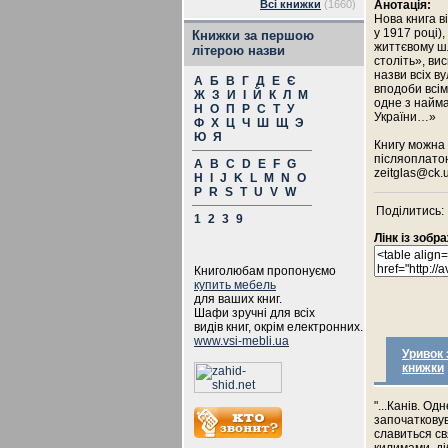
Всі книжки
(1660)
Анотація:
Нова книга в
у 1917 році)
Книжки за першою
життєвому шл
літерою назви
століть», вис
назви всіх в
А
Б
В
Г
Д
Е
Є
вподоби всім,
Ж
З
И
І
Й
К
Л
М
одне з найма
Н
О
П
Р
С
Т
У
України…»
Ф
Х
Ц
Ч
Ш
Щ
Э
Ю
Я
Книгу можна 
післяоплатою
A
B
C
D
E
F
G
zeitglas@ck.u
H
I
J
K
L
M
N
O
P
R
S
T
U
V
W
Поділитись:
1
2
3
9
Лінк із зоб
Книголюбам пропонуємо
купить мебель
для ваших книг.
Шафи зручні для всіх
видів книг, окрім електронних.
www.vsi-mebli.ua
Уривок 
книжки
"...Канів. О
започатковув
славиться св