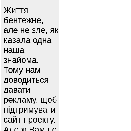
Життя
бентежне,
але не зле, як
казала одна
наша
знайома.
Тому нам
доводиться
давати
рекламу, щоб
підтримувати
сайт проекту.
Але ж Вам не