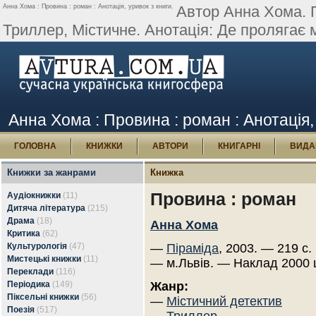
Анна Хома : Провина : роман : Анотація, уривок з книги.
Автор Анна Хома. П
Триллер, Містичне. Анотація: Де пролягає 
Анна Хома : Провина : роман : Анотація,
ГОЛОВНА
КНИЖКИ
АВТОРИ
КНИГАРНІ
ВИДА
Книжки за жанрами
Книжка
Провина : роман
Аудіокнижки
(11)
Дитяча література
(215)
Драма
(18)
Анна Хома
Критика
(62)
Культурологія
(47)
—
Піраміда
, 2003. — 219 с.
Мистецькі книжки
(11)
— м.Львів. — Наклад 2000 
Переклади
(116)
Періодика
(149)
Жанр:
Піксельні книжки
(56)
—
Містичний детектив
Поезія
(517)