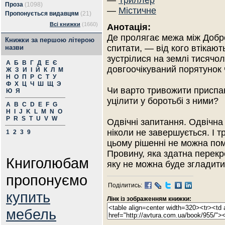
—
Триллер
Проза
(1098)
—
Містичне
Пропонується видавцям
(21)
Всі книжки
(1660)
Анотація:
Де пролягає межа між Добр
Книжки за першою літерою
спитати, — від кого втікаю
назви
зустрілися на землі тисячо
А
Б
В
Г
Д
Е
Є
довгоочікуваний порятунок 
Ж
З
И
І
Й
К
Л
М
Н
О
П
Р
С
Т
У
Ф
Х
Ц
Ч
Ш
Щ
Э
Чи варто тривожити приспан
Ю
Я
уцілити у боротьбі з ними?
A
B
C
D
E
F
G
H
I
J
K
L
M
N
O
P
R
S
T
U
V
W
Одвічні запитання. Одвічна 
ніколи не завершується. І тр
1
2
3
9
цьому рішенні не можна по
Провину, яка здатна перекр
Книголюбам
яку не можна буде згладити
пропонуємо
Поділитись:
купить
Лінк із зображенням книжки:
мебель