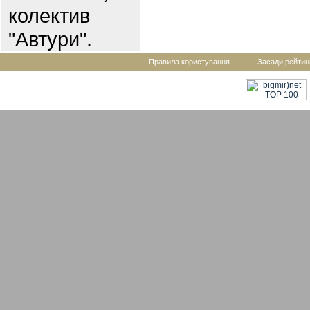
колектив
"Автури".
Правила користування
Засади рейтин