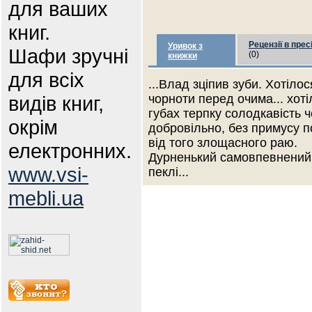
для ваших
книг.
Рецензії в прес
Уривок з
Шафи зручні
(0)
книжки
для всіх
...Влад зціпив зуби. Хотілос
видів книг,
чорноти перед очима... хоті
губах терпку солодкавість 
окрім
добровільно, без примусу п
від того злощасного раю.
електронних.
Дурненький самовпевнений п
www.vsi-
пеклі...
mebli.ua