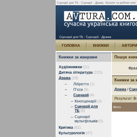
Сценарії для ТБ : Сценарії : Драма.
Каталог та рейтинг кни
Сценарії для ТБ : Сценарії : Драма
ГОЛОВНА
КНИЖКИ
АВТОР
Книжки за жанрами
Пошук кни
Аудіокнижки
(11)
Фраз
Дитяча література
(215)
Драма
(18)
Книжки за
–
Лібретто
(1)
Драма
/
Сцен
–
П’єси
(9)
–
Сценарії
(4)
Результат:
0
–
Кіносценарії
(3)
Сценарії для
–
Фото
ТБ
(0)
Сценарії
–
мультфільмів
(0)
Критика
(62)
Культурологія
(47)