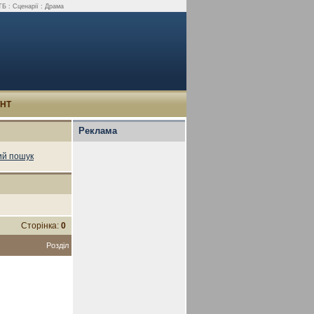
ТБ : Сценарії : Драма
УНТ
Реклама
й пошук
Сторінка:
0
Розділ