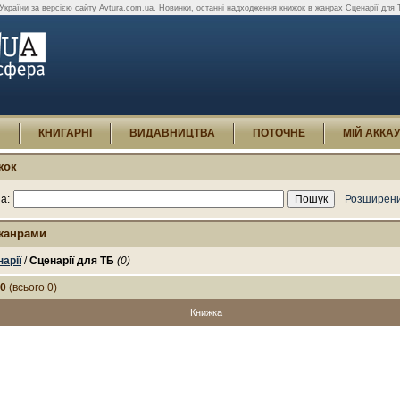
г України за версією сайту Avtura.com.ua. Новинки, останні надходження книжок в жанрах Сценарії для 
И
КНИГАРНІ
ВИДАВНИЦТВА
ПОТОЧНЕ
МІЙ АККА
жок
а:
Розширени
 жанрами
арії
/
Сценарії для ТБ
(0)
-0
(всього 0)
Книжка