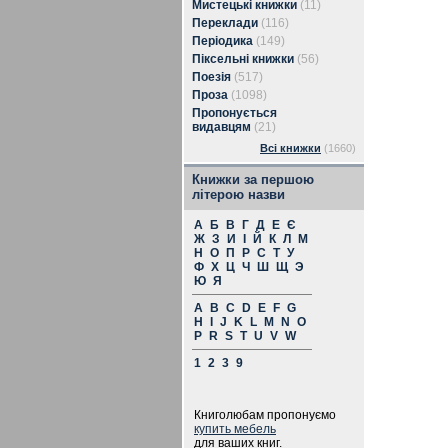
Мистецькі книжки
(11)
Переклади
(116)
Періодика
(149)
Піксельні книжки
(56)
Поезія
(517)
Проза
(1098)
Пропонується
видавцям
(21)
Всі книжки
(1660)
Книжки за першою
літерою назви
А
Б
В
Г
Д
Е
Є
Ж
З
И
І
Й
К
Л
М
Н
О
П
Р
С
Т
У
Ф
Х
Ц
Ч
Ш
Щ
Э
Ю
Я
A
B
C
D
E
F
G
H
I
J
K
L
M
N
O
P
R
S
T
U
V
W
1
2
3
9
Книголюбам пропонуємо
купить мебель
для ваших книг.