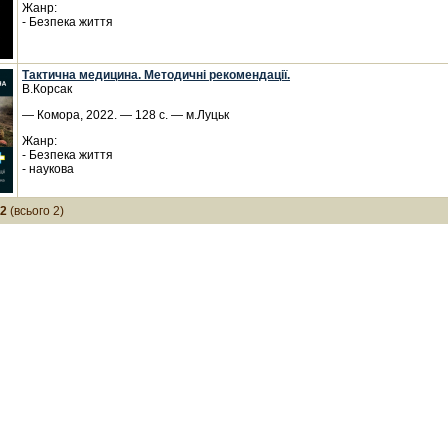
Жанр:
- Безпека життя
Тактична медицина. Методичні рекомендації.
В.Корсак
— Комора, 2022. — 128 с. — м.Луцьк
Жанр:
- Безпека життя
- наукова
-2
(всього 2)