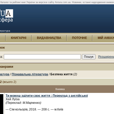
Каталог та рейтинг книг України за версією сайту Avtura.com.ua. Новинки, останні надходження книжок 
тература
И
КНИГАРНІ
ВИДАВНИЦТВА
ПОТОЧНЕ
МІЙ АККА
жок
а:
Розширени
 жанрами
ратура
/
Пізнавальна література
/
Безпека життя
(2)
-2
(всього 2)
Книжка
Ти можеш зцілити своє життя : Переклад з англійської
Хей Луїза
(Переклад: М.Марченко)
— Сім кольорів, 2018. — 208 с. — м.Київ