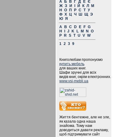
А
Б
В
Г
Д
Е
Є
Ж
З
И
І
Й
К
Л
М
Н
О
П
Р
С
Т
У
Ф
Х
Ц
Ч
Ш
Щ
Э
Ю
Я
A
B
C
D
E
F
G
H
I
J
K
L
M
N
O
P
R
S
T
U
V
W
1
2
3
9
Книголюбам пропонуємо
купить мебель
для ваших книг.
Шафи зручні для всіх
видів книг, окрім електронних.
www.vsi-mebli.ua
Життя бентежне, але не зле,
як казала одна наша
знайома. Тому нам
доводиться давати рекламу,
щоб підтримувати сайт