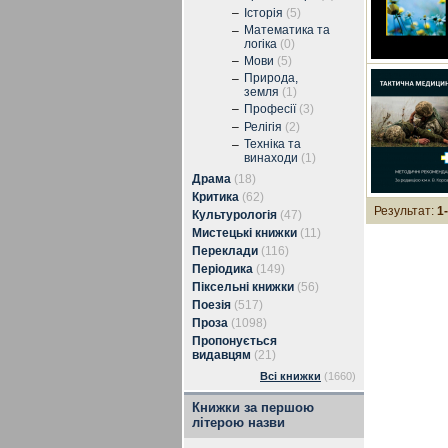
–
Історія
(5)
Математика та
–
логіка
(0)
–
Мови
(5)
Природа,
–
земля
(1)
–
Професії
(3)
–
Релігія
(2)
Техніка та
–
винаходи
(1)
Драма
(18)
Критика
(62)
Результат:
1
Культурологія
(47)
Мистецькі книжки
(11)
Переклади
(116)
Періодика
(149)
Піксельні книжки
(56)
Поезія
(517)
Проза
(1098)
Пропонується
видавцям
(21)
Всі книжки
(1660)
Книжки за першою
літерою назви