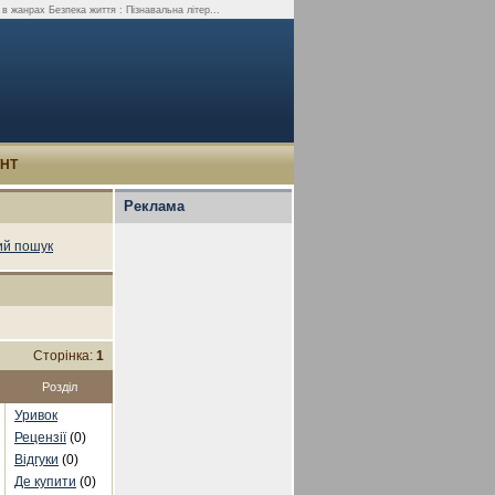
в жанрах Безпека життя : Пізнавальна літер...
УНТ
Реклама
й пошук
Сторінка:
1
Розділ
Уривок
Рецензії
(0)
Відгуки
(0)
Де купити
(0)