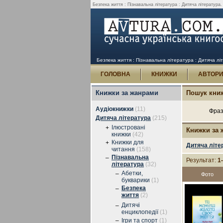
Безпека життя : Пізнавальна література : Дитяча література.
Безпека життя : Пізнавальна література : Дитяча лі
ГОЛОВНА
КНИЖКИ
АВТОР
Книжки за жанрами
Пошук кни
Аудіокнижки
(11)
Фраз
Дитяча література
(215)
Ілюстровані
+
Книжки за
книжки
(42)
Книжки для
+
Дитяча літе
читання
(158)
Пізнавальна
–
Результат:
1
література
(32)
Абетки,
–
Фото
букварики
(1)
Безпека
–
життя
(2)
Дитячі
–
енциклопедії
(1)
–
Ігри та спорт
(1)