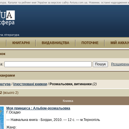
атура.
Каталог та рейтинг книг України за версією сайту Avtura.com.ua. Новинки, останні надходження 
яча література
И
КНИГАРНІ
ВИДАВНИЦТВА
ПОТОЧНЕ
МІЙ АККА
жок
а:
Розширени
 жанрами
ратура
/
Ілюстровані книжки
/
Розмальовки, витинанки
(2)
-2
(всього 2)
Книжка
Моя принцеса : Альбом-розмальовка
Г.Осадко
— Навчальна книга - Богдан, 2010. — 12 с. — м.Тернопіль
Жанр: