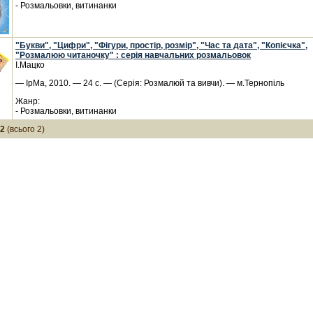
- Розмальовки, витинанки
"Букви", "Цифри", "Фігури, простір, розмір", "Час та дата", "Копієчка",
"Розмалюю читаночку" : серія навчальних розмальовок
І.Мацко
— ІрМа, 2010. — 24 с. — (Серія: Розмалюй та вивчи). — м.Тернопіль
Жанр:
- Розмальовки, витинанки
-2
(всього 2)