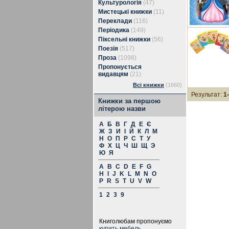
Культурологія
(47)
Мистецькі книжки
(11)
Переклади
(116)
Періодика
(149)
Піксельні книжки
(56)
Поезія
(517)
Проза
(1098)
Пропонується
видавцям
(21)
Всі книжки
(1660)
Результат:
1
Книжки за першою
літерою назви
А
Б
В
Г
Д
Е
Є
Ж
З
И
І
Й
К
Л
М
Н
О
П
Р
С
Т
У
Ф
Х
Ц
Ч
Ш
Щ
Э
Ю
Я
A
B
C
D
E
F
G
H
I
J
K
L
M
N
O
P
R
S
T
U
V
W
1
2
3
9
Книголюбам пропонуємо
купить мебель