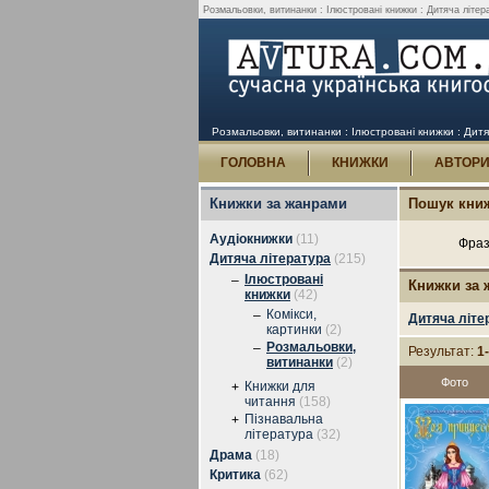
Розмальовки, витинанки : Ілюстровані книжки : Дитяча літер
Розмальовки, витинанки : Ілюстровані книжки : Дит
ГОЛОВНА
КНИЖКИ
АВТОР
Книжки за жанрами
Пошук кни
Аудіокнижки
(11)
Фраз
Дитяча література
(215)
Ілюстровані
–
Книжки за
книжки
(42)
Комікси,
–
Дитяча літе
картинки
(2)
Розмальовки,
–
Результат:
1
витинанки
(2)
Фото
Книжки для
+
читання
(158)
Пізнавальна
+
література
(32)
Драма
(18)
Критика
(62)