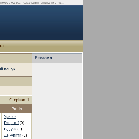
книжок в жанрах Розмальовки, витинанки : Ілю...
УНТ
Реклама
й пошук
Сторінка:
1
Розділ
Уривок
Рецензії
(0)
Відгуки
(1)
Де купити
(1)