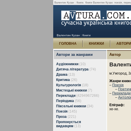
Валентин Кузан : Книги.
Книги Валентин Кузан: поезія, перекл
Валентин Кузан : Книги
ГОЛОВНА
КНИЖКИ
АВТОР
Автори за жанрами
Автор
Валент
Аудіокнижки
(10)
Дитяча література
(74)
м.Ужгород, З
Драма
(13)
Критика
(26)
Жанри книж
Культурологія
(18)
–
Поезія
–
Поетичн
Мистецькі книжки
(7)
–
Переклади
Переклади
(4294967266)
–
Антолог
Періодика
(56)
Епіграф:
Піксельні книжки
(34)
хе-хе.
Поезія
(145)
Проза
(221)
Пропонується
видавцям
(13)