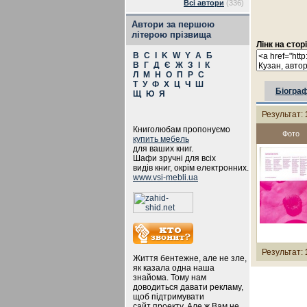
Всі автори
(336)
Автори за першою
літерою прізвища
Лінк на стор
B
C
I
K
W
Y
А
Б
В
Г
Д
Є
Ж
З
І
К
Л
М
Н
О
П
Р
С
Т
У
Ф
Х
Ц
Ч
Ш
Біограф
Щ
Ю
Я
Результат:
Книголюбам пропонуємо
Фото
купить мебель
для ваших книг.
Шафи зручні для всіх
видів книг, окрім електронних.
www.vsi-mebli.ua
Результат:
Життя бентежне, але не зле,
як казала одна наша
знайома. Тому нам
доводиться давати рекламу,
щоб підтримувати
сайт проекту. Але ж Вам не