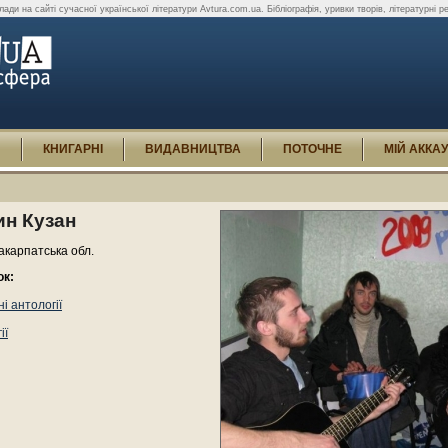
ади на сайті сучасної української літератури Avtura.com.ua. Бібліографія, уривки творів, літературні реце
И
КНИГАРНІ
ВИДАВНИЦТВА
ПОТОЧНЕ
МІЙ АККА
ин Кузан
акарпатська обл.
ок:
і антології
ії