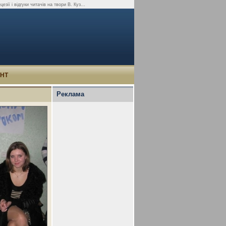
зії і відгуки читачів на твори В. Куз...
УНТ
Реклама