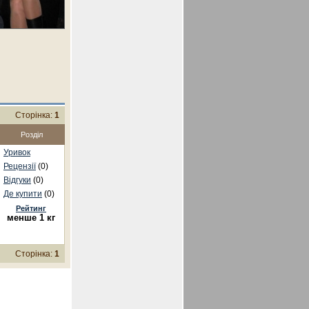
Сторінка:
1
Розділ
Уривок
Рецензії
(0)
Відгуки
(0)
Де купити
(0)
Рейтинг
менше 1 кг
Сторінка:
1