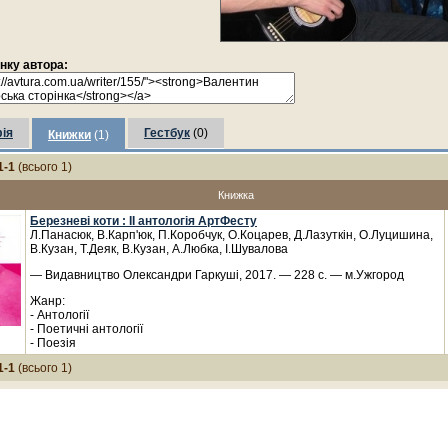
інку автора:
ія
Гестбук
(0)
Книжки
(1)
1-1
(всього 1)
Книжка
Березневі коти : ІІ антологія АртФесту
Л.Панасюк, В.Карп'юк, П.Коробчук, О.Коцарев, Д.Лазуткін, О.Луцишина,
В.Кузан, Т.Деяк, В.Кузан, А.Любка, І.Шувалова
— Видавництво Олександри Гаркуші, 2017. — 228 с. — м.Ужгород
Жанр:
- Антології
- Поетичні антології
- Поезія
1-1
(всього 1)