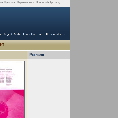
 Шувалова : Березневі коти : ІІ антологія АртФесту :
, Андрій Любка, Ірина Шувалова : Березневі коти :
УНТ
Реклама