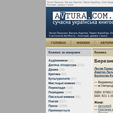
Лесик Панасюк, Василь Карп'юк, Павло Коробчук, Олег Коцар
Анотація, уривок з книги.
Лесик Панасюк, Василь Карп'юк, Павло Коробчук, О
ІІ антологія АртФесту : Анотація, уривок з книги
ГОЛОВНА
КНИЖКИ
АВТОР
Книжки за жанрами
Книжка
Березне
Аудіокнижки
(11)
Дитяча література
(215)
Лесик Пана
Драма
(18)
Дмитро Лазу
Критика
(62)
Валентин К
Культурологія
(47)
— Видавницт
Мистецькі книжки
(11)
— м.Ужгород
Переклади
(116)
Періодика
(149)
ISBN: 97861
ББК: 821-1 (
Піксельні книжки
(56)
Поезія
(517)
Жанр:
Проза
(1098)
—
Антології
—
Поетичні а
Пропонується