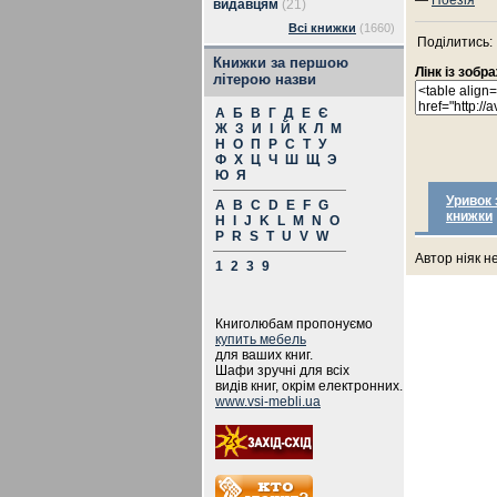
—
Поезія
видавцям
(21)
Всі книжки
(1660)
Поділитись:
Книжки за першою
Лінк із зоб
літерою назви
А
Б
В
Г
Д
Е
Є
Ж
З
И
І
Й
К
Л
М
Н
О
П
Р
С
Т
У
Ф
Х
Ц
Ч
Ш
Щ
Э
Ю
Я
Уривок 
A
B
C
D
E
F
G
книжки
H
I
J
K
L
M
N
O
P
R
S
T
U
V
W
Автор ніяк н
1
2
3
9
Книголюбам пропонуємо
купить мебель
для ваших книг.
Шафи зручні для всіх
видів книг, окрім електронних.
www.vsi-mebli.ua