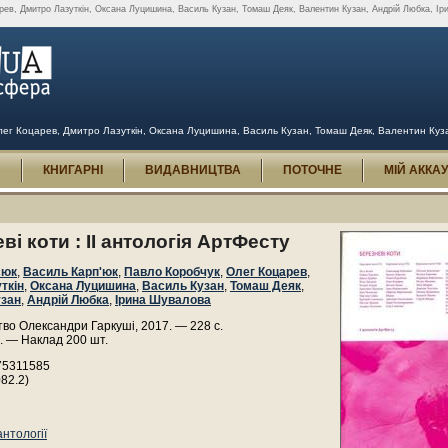
ев, Дмитро Лазуткін, Оксана Луцишина, Василь Кузан, Томаш Деяк, Валентин Кузан, Андрій Любка, Ірина
лег Коцарев, Дмитро Лазуткін, Оксана Луцишина, Василь Кузан, Томаш Деяк, Валентин Кузан
И
КНИГАРНІ
ВИДАВНИЦТВА
ПОТОЧНЕ
МІЙ АККА
ві коти : ІІ антологія АртФесту
сюк
,
Василь Карп'юк
,
Павло Коробчук
,
Олег Коцарев
,
ткін
,
Оксана Луцишина
,
Василь Кузан
,
Томаш Деяк
,
узан
,
Андрій Любка
,
Ірина Шувалова
во Олександри Гаркуші, 2017. — 228 с.
. — Наклад 200 шт.
75311585
082.2)
нтології