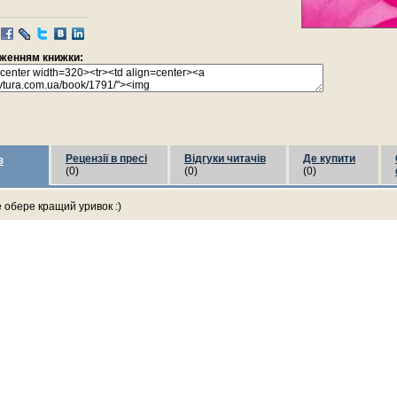
раженням книжки:
Рецензії в пресі
Відгуки читачів
Де купити
з
(0)
(0)
(0)
е обере кращий уривок :)