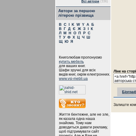
Всі автори
(336)
Автори за першою
літерою прізвища
B
C
I
K
W
Y
А
Б
В
Г
Д
Є
Ж
З
І
К
Л
М
Н
О
П
Р
С
Т
У
Ф
Х
Ц
Ч
Ш
Щ
Ю
Я
Книголюбам пропонуємо
купить мебель
для ваших книг.
Шафи зручні для всіх
Лінк на стор
видів книг, окрім електронних.
www.vsi-mebli.ua
Біограф
Залиште ком
Життя бентежне, але не зле,
як казала одна наша
знайома. Тому нам
доводиться давати рекламу,
щоб підтримувати сайт
проекту. Але ж Вам не