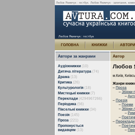
Любов Якимчук : гестбук.
Любов Якимчук - запитання, комент
Любов Якимчук : гестбук
ГОЛОВНА
КНИЖКИ
АВТОР
Автори за жанрами
Автор
Любов 
Аудіокнижки
(10)
Дитяча література
(74)
м.Київ, Київс
Драма
(13)
Критика
(26)
Жанри книж
Культурологія
(18)
–
Проза
–
Збірки 
Мистецькі книжки
(7)
–
Анто
Переклади
(4294967266)
–
Поезія
Періодика
(56)
–
Поеми
–
Збірки 
Піксельні книжки
(34)
–
Рим
Поезія
(145)
–
Поетичн
Проза
(221)
–
Переклади
Пропонується
–
Поетич
видавцям
(13)
–
Пер