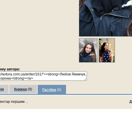
інку автора:
ія
Книжки
(9)
Гестбук
(0)
ентар першим ...
Д