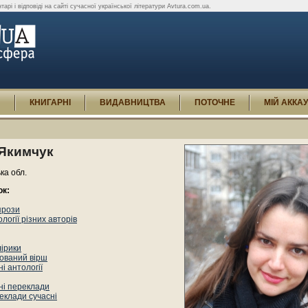
арі і відповіді на сайті сучасної української літератури Avtura.com.ua.
И
КНИГАРНІ
ВИДАВНИЦТВА
ПОТОЧНЕ
МІЙ АККА
Якимчук
ька обл.
ок:
прози
логії різних авторів
лірики
ований вірш
і антології
ні переклади
еклади сучасні