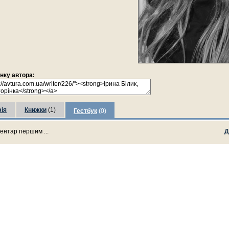
інку автора:
ія
Книжки
(1)
Гестбук
(0)
ентар першим ...
Д