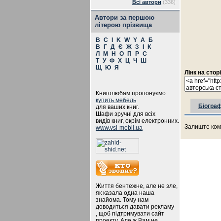
Всі автори
(336)
Автори за першою
літерою прізвища
B
C
I
K
W
Y
А
Б
В
Г
Д
Є
Ж
З
І
К
Л
М
Н
О
П
Р
С
Т
У
Ф
Х
Ц
Ч
Ш
Щ
Ю
Я
Лінк на стор
Книголюбам пропонуємо
купить мебель
Біограф
для ваших книг.
Шафи зручні для всіх
видів книг, окрім електронних.
Залиште ком
www.vsi-mebli.ua
Життя бентежне, але не зле,
як казала одна наша
знайома. Тому нам
доводиться давати рекламу
, щоб підтримувати сайт
проекту. Але ж Вам не