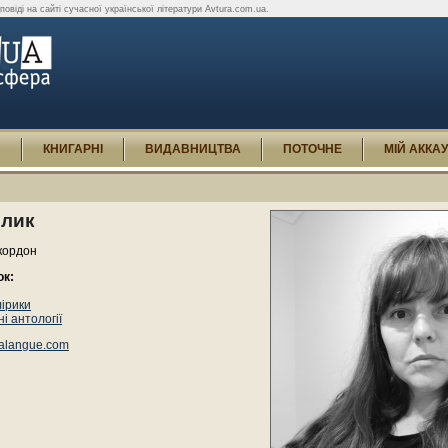
дповіді на сайті сучасної української літератури Avtura.com.ua.
И
КНИГАРНІ
ВИДАВНИЦТВА
ПОТОЧНЕ
МІЙ АККА
ілик
кордон
ок:
лірики
і антології
alangue.com