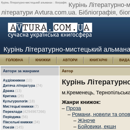
Курінь Літературно-мистецький альманах : біографія.
Курінь Літературно-м
літератури Avtura.com.ua. Бібліографія, біог
Курінь Літературно-мистецький альманах
ГОЛОВНА
КНИЖКИ
АВТОРИ
КНИГАРНІ
ВИДА
Автори за жанрами
Автор
Курінь Літературн
Аудіокнижки
(10)
Дитяча література
(74)
Драма
(13)
м.Кременець, Тернопільська
Критика
(26)
Культурологія
(18)
Жанри книжок:
Мистецькі книжки
(7)
–
Проза
Переклади
(4294967266)
–
Романи, новели та опо
Періодика
(56)
–
Жіноче
Піксельні книжки
(34)
–
Бойовики, екшн
Поезія
(145)