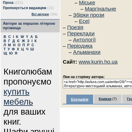
–
Міське
Проза
(221)
Пропонується видавцям
(13)
–
Маргінальне
–
Збірки прози
Всі автори
(336)
–
Есеї
Автори за першою літерою
–
Поезія
прізвища
–
Переклади
B
C
I
K
W
Y
А
Б
–
Антології
В
Г
Д
Є
Ж
З
І
К
Л
М
Н
О
П
Р
С
–
Періодика
Т
У
Ф
Х
Ц
Ч
Ш
–
Альманахи
Щ
Ю
Я
Сайт:
www.kurin.ho.ua
Книголюбам
Лінк на сторінку автора:
пропонуємо
купить
мебель
Книжки
(7)
Ге
Біографія
для ваших
книг.
Шафи зручні