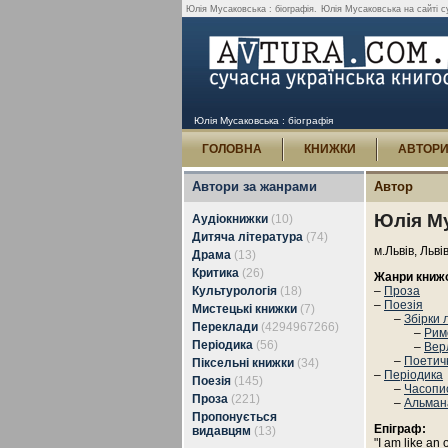
Юлія Мусаковська : біографія.
Юлія Мусаковська на сайті суч
Юлія Мусаковська : біографія
ГОЛОВНА
КНИЖКИ
АВТОР
Автори за жанрами
Автор
Юлія М
Аудіокнижки
(10)
Дитяча література
(74)
м.Львів, Льві
Драма
(13)
Критика
(26)
Жанри книж
Культурологія
(18)
–
Проза
–
Поезія
Мистецькі книжки
(7)
–
Збірки 
Переклади
(4294967266)
–
Рим
Періодика
(56)
–
Вер
–
Поетичн
Піксельні книжки
(34)
–
Періодика
Поезія
(145)
–
Часопи
Проза
(221)
–
Альман
Пропонується
Епіграф:
видавцям
(13)
"I am like an