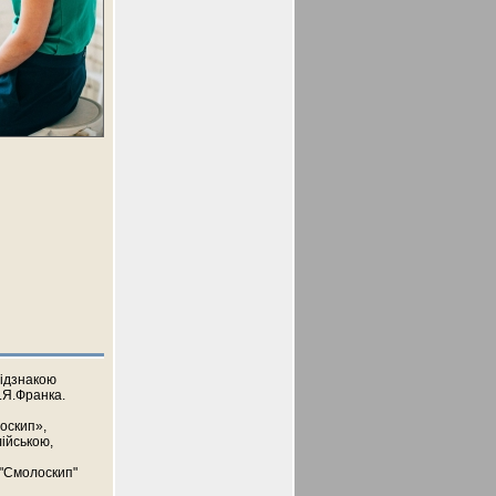
відзнакою
.Я.Франка.
лоскип»,
лійською,
а "Смолоскип"