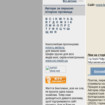
Всі автори
(336)
Сайт:
www.f
Автори за першою
літерою прізвища
B
C
I
K
W
Y
А
Б
В
Г
Д
Є
Ж
З
І
К
Л
М
Н
О
П
Р
С
Т
У
Ф
Х
Ц
Ч
Ш
Щ
Ю
Я
Книголюбам пропонуємо
купить мебель
для ваших книг.
Шафи зручні для всіх
Лінк на стор
видів книг, окрім електронних.
www.vsi-mebli.ua
Біограф
Поетка, пере
отримала на 
Працює в цари
Життя бентежне, але не зле,
Авторка збір
як казала одна наша
лауреатська с
знайома. Тому нам
болгарською,
доводиться давати рекламу,
Лауреатка І 
щоб підтримувати сайт
(2010), І пре
проекту. Але ж Вам не