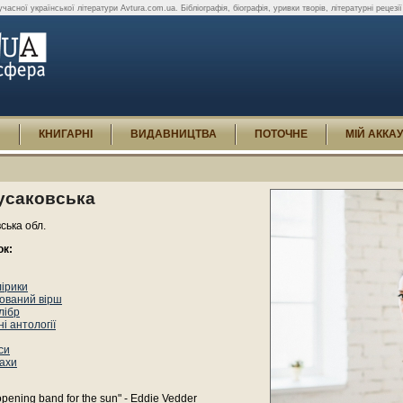
асної української літератури Avtura.com.ua. Бібліографія, біографія, уривки творів, літературні рецезії
И
КНИГАРНІ
ВИДАВНИЦТВА
ПОТОЧНЕ
МІЙ АККА
усаковська
вська обл.
ок:
лірики
ований вірш
лібр
і антології
си
ахи
 opening band for the sun" - Eddie Vedder