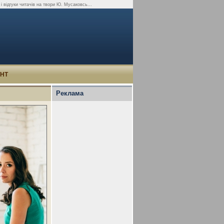
 і відгуки читачів на твори Ю. Мусаковсь...
УНТ
Реклама