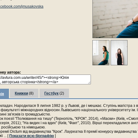
acebook.com/jmusakovska
інку автора:
Книжки
(8)
Гестбук
(2)
ія
кладач. Народилася 9 липня 1982 р. у Львові, де і мешкає. Ступінь магістра з 
факультеті міжнародних відносин Львівського національного університету ім. І
ні зв’язків із громадськістю.
ок поезії "Полювання на тишу" (Тернопіль, "КРОК", 2014), «Маски» (Київ, «Смо
ерія, 2011); "На видих і на вдих" (Київ, "Факт", 2010). Вірші перекладалися анг
 російською та німецькою.
премії Dictum від видавництва "Крок". Лауреатка ІІ премії конкурсу видавництв
мії
... [
Показати всю біографію
]