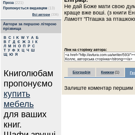
Епіграф:
Проза
(221)
Не дай Боже мати свою дум
Пропонується видавцям
(13)
краще вже воші. (з книги Е
Всі автори
(336)
Ламотт "Пташка за пташкою"
Автори за першою літерою
прізвища
B
C
I
K
W
Y
А
Б
В
Г
Д
Є
Ж
З
І
К
Л
М
Н
О
П
Р
С
Лінк на сторінку автора:
Т
У
Ф
Х
Ц
Ч
Ш
Щ
Ю
Я
Книголюбам
Біографія
Книжки
(1)
Ге
пропонуємо
Залиште коментар першим .
купить
мебель
для ваших
книг.
Шафи зручні