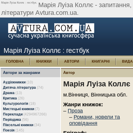
Марія Луіза Коллє : гестбук.
Марія Луіза Коллє - запитання, 
літератури Avtura.com.ua.
Марія Луіза Коллє : гестбук
ГОЛОВНА
КНИЖКИ
АВТОРИ
КНИГАРНІ
ВИДА
Автори за жанрами
Автор
Марія Луіза Коллє
Аудіокнижки
(10)
Дитяча література
(74)
Драма
(13)
м.Вінниця, Вінницька обл.
Критика
(26)
Культурологія
(18)
Жанри книжок:
Мистецькі книжки
(7)
–
Проза
Переклади
(4294967266)
–
Романи, новели та
Періодика
(56)
оповідання
Піксельні книжки
(34)
Поезія
(145)