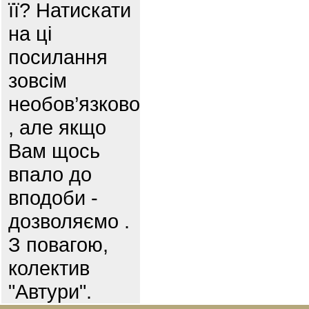
її? Натискати
на ці
посилання
зовсім
необов’язково
, але якщо
Вам щось
впало до
вподоби -
дозволяємо .
З повагою,
колектив
"Автури".