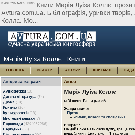
Марія Луіза Коллє : Книги.
Книги Марія Луіза Коллє: проза 
Avtura.com.ua. Бібліографія, уривки творів, 
Коллє. Мо...
Марія Луіза Коллє : Книги
ГОЛОВНА
КНИЖКИ
АВТОРИ
КНИГАРНІ
ВИДА
Автори за жанрами
Автор
Марія Луіза Коллє
Аудіокнижки
(10)
Дитяча література
(74)
м.Вінниця, Вінницька обл.
Драма
(13)
Критика
(26)
Жанри книжок:
Культурологія
(18)
–
Проза
–
Романи, новели та оповідання
Мистецькі книжки
(7)
Переклади
(4294967266)
Епіграф:
Періодика
(56)
Не дай Боже мати свою думку, краще вже
воші. (з книги Енн Ламотт "Пташка за
Піксельні книжки
(34)