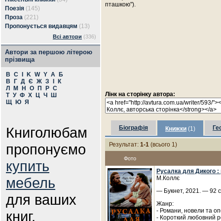
пташкою").
Поезія
(145)
Проза
(221)
Пропонується видавцям
(13)
Всі автори
(336)
Автори за першою літерою
прізвища
B
C
I
K
W
Y
А
Б
В
Г
Д
Є
Ж
З
І
К
Л
М
Н
О
П
Р
С
Лінк на сторінку автора:
Т
У
Ф
Х
Ц
Ч
Ш
Щ
Ю
Я
Книголюбам
Біографія
Ге
Книжки
(1)
пропонуємо
Результат:
1-1
(всього 1)
Фото
купить
Русалка для Дикого : 
мебель
М.Коллє
— Букнет, 2021. — 92 
для ваших
Жанр:
- Романи, новели та о
книг.
- Короткий любовний 